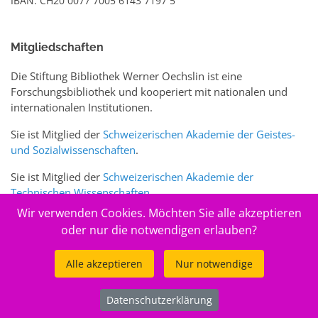
IBAN: CH20 0077 7005 6143 7197 5
Mitgliedschaften
Die Stiftung Bibliothek Werner Oechslin ist eine
Forschungsbibliothek und kooperiert mit nationalen und
internationalen Institutionen.
Sie ist Mitglied der
Schweizerischen Akademie der Geistes-
und Sozialwissenschaften
.
Sie ist Mitglied der
Schweizerischen Akademie der
Technischen Wissenschaften
.
Wir verwenden Cookies. Möchten Sie alle akzeptieren
Sie ist zudem Mitglied des Schweizer Portals
www.sciences-
oder nur die notwendigen erlauben?
arts.ch
Alle akzeptieren
Nur notwendige
© 2026
Stiftung Bibliothek Werner Oechslin
Datenschutzerklärung
.