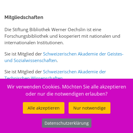
Mitgliedschaften
Die Stiftung Bibliothek Werner Oechslin ist eine
Forschungsbibliothek und kooperiert mit nationalen und
internationalen Institutionen.
Sie ist Mitglied der
Schweizerischen Akademie der Geistes-
und Sozialwissenschaften
.
Sie ist Mitglied der
Schweizerischen Akademie der
Technischen Wissenschaften
.
Wir verwenden Cookies. Möchten Sie alle akzeptieren
Sie ist zudem Mitglied des Schweizer Portals
www.sciences-
oder nur die notwendigen erlauben?
arts.ch
Alle akzeptieren
Nur notwendige
© 2026
Stiftung Bibliothek Werner Oechslin
Datenschutzerklärung
.