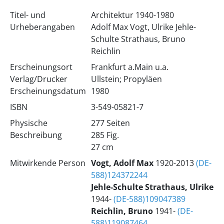
Titel- und
Architektur 1940-1980
Urheberangaben
Adolf Max Vogt, Ulrike Jehle-
Schulte Strathaus, Bruno
Reichlin
Erscheinungsort
Frankfurt a.Main u.a.
Verlag/Drucker
Ullstein; Propyläen
Erscheinungsdatum
1980
ISBN
3-549-05821-7
Physische
277 Seiten
Beschreibung
285 Fig.
27 cm
Mitwirkende Person
Vogt, Adolf Max
1920-2013
(DE-
588)124372244
Jehle-Schulte Strathaus, Ulrike
1944-
(DE-588)109047389
Reichlin, Bruno
1941-
(DE-
588)119087464