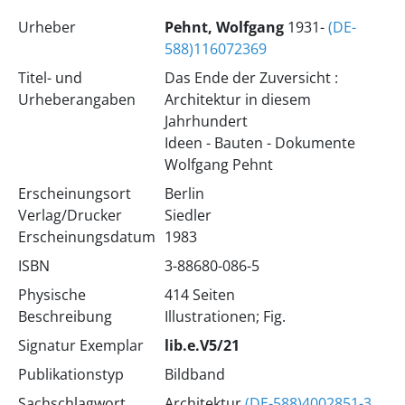
Urheber
Pehnt, Wolfgang
1931-
(DE-
588)116072369
Titel- und
Das Ende der Zuversicht :
Urheberangaben
Architektur in diesem
Jahrhundert
Ideen - Bauten - Dokumente
Wolfgang Pehnt
Erscheinungsort
Berlin
Verlag/Drucker
Siedler
Erscheinungsdatum
1983
ISBN
3-88680-086-5
Physische
414 Seiten
Beschreibung
Illustrationen; Fig.
Signatur Exemplar
lib.e.V5/21
Publikationstyp
Bildband
Sachschlagwort
Architektur
(DE-588)4002851-3