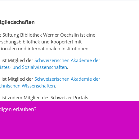
tgliedschaften
e Stiftung Bibliothek Werner Oechslin ist eine
rschungsbibliothek und kooperiert mit
tionalen und internationalen Institutionen.
e ist Mitglied der
Schweizerischen Akademie der
istes- und Sozialwissenschaften
.
e ist Mitglied der
Schweizerischen Akademie der
chnischen Wissenschaften
.
e ist zudem Mitglied des Schweizer Portals
w.sciences-arts.ch
digen erlauben?