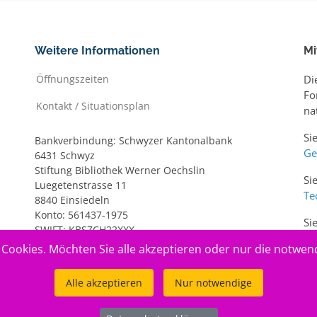
Weitere Informationen
Mi
Öffnungszeiten
Di
Fo
Kontakt / Situationsplan
na
Si
Bankverbindung: Schwyzer Kantonalbank
Ge
6431 Schwyz
Stiftung Bibliothek Werner Oechslin
Si
Luegetenstrasse 11
Te
8840 Einsiedeln
Konto: 561437-1975
Si
SWIFT: KBSZCH22XXX
ww
IBAN: CH20 0077 7005 6143 7197 5
Cookies. Möchten Sie alle akzeptieren oder nur die notwen
Alle akzeptieren
Nur notwendige