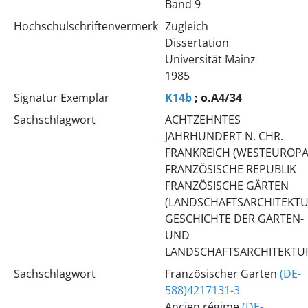
Band 9
Hochschulschriftenvermerk
Zugleich
Dissertation
Universität Mainz
1985
Signatur Exemplar
K14b
; o.A4/34
Sachschlagwort
ACHTZEHNTES
JAHRHUNDERT N. CHR.
FRANKREICH (WESTEUROPA
FRANZÖSISCHE REPUBLIK
FRANZÖSISCHE GÄRTEN
(LANDSCHAFTSARCHITEKTU
GESCHICHTE DER GARTEN-
UND
LANDSCHAFTSARCHITEKTU
Sachschlagwort
Französischer Garten
(DE-
588)4217131-3
Ancien régime
(DE-