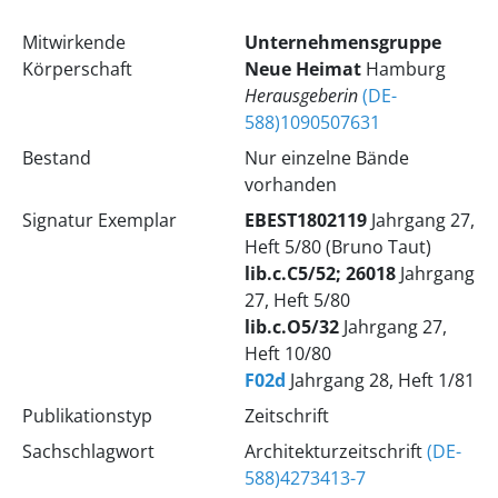
Mitwirkende
Unternehmensgruppe
Körperschaft
Neue Heimat
Hamburg
Herausgeberin
(DE-
588)1090507631
Bestand
Nur einzelne Bände
vorhanden
Signatur Exemplar
EBEST1802119
Jahrgang 27,
Heft 5/80 (Bruno Taut)
lib.c.C5/52; 26018
Jahrgang
27, Heft 5/80
lib.c.O5/32
Jahrgang 27,
Heft 10/80
F02d
Jahrgang 28, Heft 1/81
Publikationstyp
Zeitschrift
Sachschlagwort
Architekturzeitschrift
(DE-
588)4273413-7