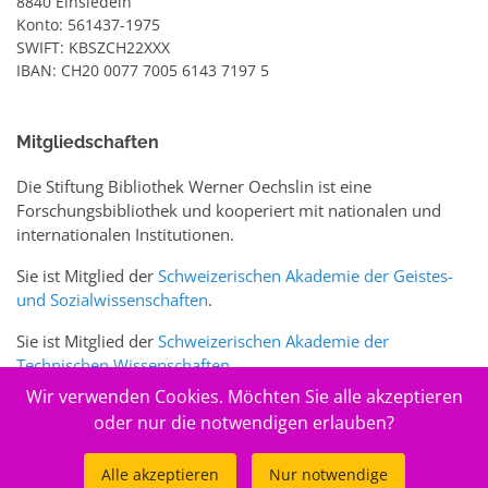
8840 Einsiedeln
Konto: 561437-1975
SWIFT: KBSZCH22XXX
IBAN: CH20 0077 7005 6143 7197 5
Mitgliedschaften
Die Stiftung Bibliothek Werner Oechslin ist eine
Forschungsbibliothek und kooperiert mit nationalen und
internationalen Institutionen.
Sie ist Mitglied der
Schweizerischen Akademie der Geistes-
und Sozialwissenschaften
.
Sie ist Mitglied der
Schweizerischen Akademie der
Technischen Wissenschaften
.
Wir verwenden Cookies. Möchten Sie alle akzeptieren
Sie ist zudem Mitglied des Schweizer Portals
www.sciences-
oder nur die notwendigen erlauben?
arts.ch
Alle akzeptieren
Nur notwendige