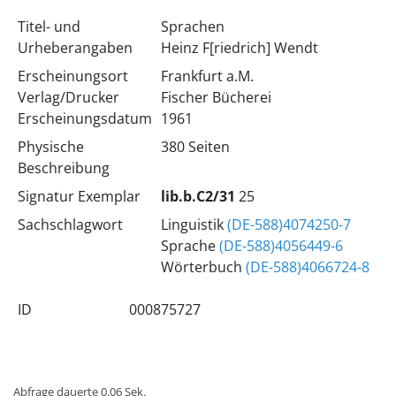
Titel- und
Sprachen
Urheberangaben
Heinz F[riedrich] Wendt
Erscheinungsort
Frankfurt a.M.
Verlag/Drucker
Fischer Bücherei
Erscheinungsdatum
1961
Physische
380 Seiten
Beschreibung
Signatur Exemplar
lib.b.C2/31
25
Sachschlagwort
Linguistik
(DE-588)4074250-7
Sprache
(DE-588)4056449-6
Wörterbuch
(DE-588)4066724-8
ID
000875727
Abfrage dauerte 0.06 Sek.