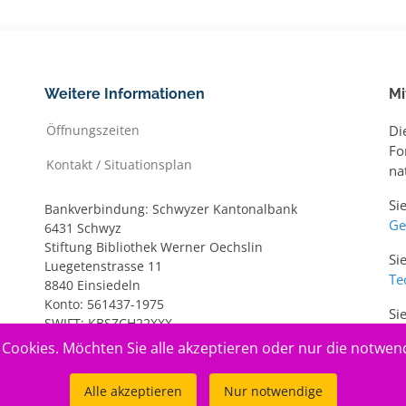
Weitere Informationen
Mi
Öffnungszeiten
Di
Fo
Kontakt / Situationsplan
na
Si
Bankverbindung: Schwyzer Kantonalbank
Ge
6431 Schwyz
Stiftung Bibliothek Werner Oechslin
Si
Luegetenstrasse 11
Te
8840 Einsiedeln
Konto: 561437-1975
Si
SWIFT: KBSZCH22XXX
ww
IBAN: CH20 0077 7005 6143 7197 5
Cookies. Möchten Sie alle akzeptieren oder nur die notwen
Alle akzeptieren
Nur notwendige