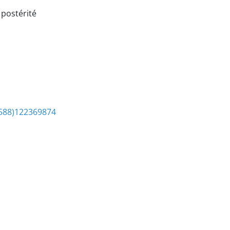
 postérité
588)122369874