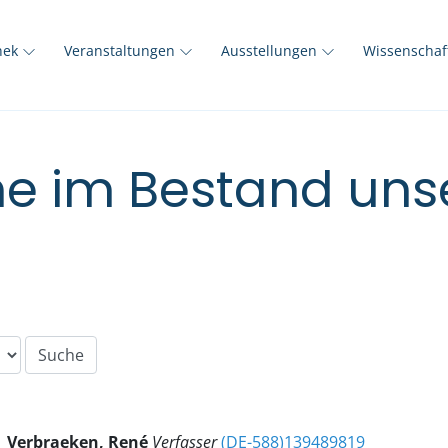
thek
Veranstaltungen
Ausstellungen
Wissenscha
e im Bestand unse
Verbraeken, René
Verfasser
(DE-588)139489819