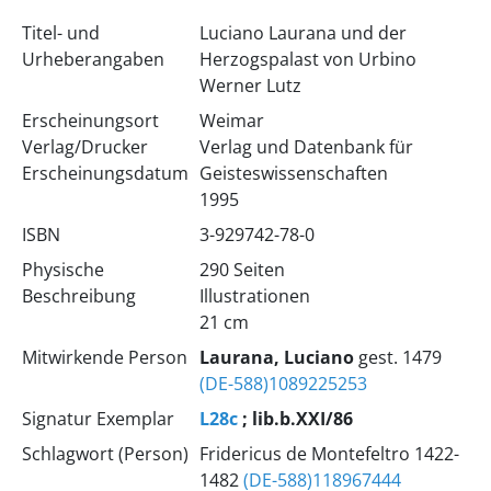
Titel- und
Luciano Laurana und der
Urheberangaben
Herzogspalast von Urbino
Werner Lutz
Erscheinungsort
Weimar
Verlag/Drucker
Verlag und Datenbank für
Erscheinungsdatum
Geisteswissenschaften
1995
ISBN
3-929742-78-0
Physische
290 Seiten
Beschreibung
Illustrationen
21 cm
Mitwirkende Person
Laurana, Luciano
gest. 1479
(DE-588)1089225253
Signatur Exemplar
L28c
; lib.b.XXI/86
Schlagwort (Person)
Fridericus de Montefeltro 1422-
1482
(DE-588)118967444