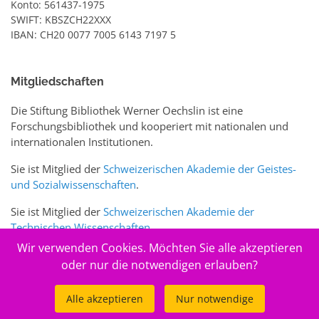
Konto: 561437-1975
SWIFT: KBSZCH22XXX
IBAN: CH20 0077 7005 6143 7197 5
Mitgliedschaften
Die Stiftung Bibliothek Werner Oechslin ist eine
Forschungsbibliothek und kooperiert mit nationalen und
internationalen Institutionen.
Sie ist Mitglied der
Schweizerischen Akademie der Geistes-
und Sozialwissenschaften
.
Sie ist Mitglied der
Schweizerischen Akademie der
Technischen Wissenschaften
.
Wir verwenden Cookies. Möchten Sie alle akzeptieren
Sie ist zudem Mitglied des Schweizer Portals
www.sciences-
oder nur die notwendigen erlauben?
arts.ch
Alle akzeptieren
Nur notwendige