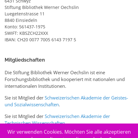
6431 Schwyz
Stiftung Bibliothek Werner Oechslin
Luegetenstrasse 11
8840 Einsiedeln
Konto: 561437-1975
SWIFT: KBSZCH22XXX
IBAN: CH20 0077 7005 6143 7197 5
Mitgliedschaften
Die Stiftung Bibliothek Werner Oechslin ist eine
Forschungsbibliothek und kooperiert mit nationalen und
internationalen Institutionen.
Sie ist Mitglied der
Schweizerischen Akademie der Geistes-
und Sozialwissenschaften
.
Sie ist Mitglied der
Schweizerischen Akademie der
Technischen Wissenschaften
.
Wir verwenden Cookies. Möchten Sie alle akzeptieren
Sie ist zudem Mitglied des Schweizer Portals
www.sciences-