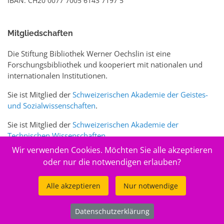
IBAN: CH20 0077 7005 6143 7197 5
Mitgliedschaften
Die Stiftung Bibliothek Werner Oechslin ist eine
Forschungsbibliothek und kooperiert mit nationalen und
internationalen Institutionen.
Sie ist Mitglied der
Schweizerischen Akademie der Geistes-
und Sozialwissenschaften
.
Sie ist Mitglied der
Schweizerischen Akademie der
Technischen Wissenschaften
.
Wir verwenden Cookies. Möchten Sie alle akzeptieren
Sie ist zudem Mitglied des Schweizer Portals
www.sciences-
oder nur die notwendigen erlauben?
arts.ch
Alle akzeptieren
Nur notwendige
© 2026
Stiftung Bibliothek Werner Oechslin
Datenschutzerklärung
.