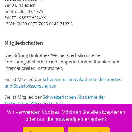
8840 Einsiedeln
Konto: 561437-1975
SWIFT: KBSZCH22XXX
IBAN: CH20 0077 7005 6143 7197 5
Mitgliedschaften
Die Stiftung Bibliothek Werner Oechslin ist eine
Forschungsbibliothek und kooperiert mit nationalen und
internationalen Institutionen.
Sie ist Mitglied der
Schweizerischen Akademie der Geistes-
und Sozialwissenschaften
.
Sie ist Mitglied der
Schweizerischen Akademie der
Technischen Wissenschaften
.
Wir verwenden Cookies. Möchten Sie alle akzeptieren
Sie ist zudem Mitglied des Schweizer Portals
www.sciences-
oder nur die notwendigen erlauben?
arts.ch