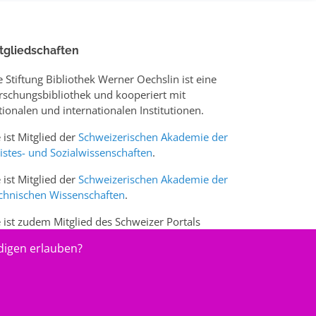
tgliedschaften
e Stiftung Bibliothek Werner Oechslin ist eine
rschungsbibliothek und kooperiert mit
tionalen und internationalen Institutionen.
e ist Mitglied der
Schweizerischen Akademie der
istes- und Sozialwissenschaften
.
e ist Mitglied der
Schweizerischen Akademie der
chnischen Wissenschaften
.
e ist zudem Mitglied des Schweizer Portals
w.sciences-arts.ch
digen erlauben?