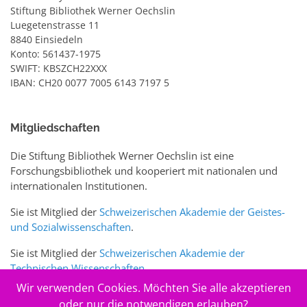
Stiftung Bibliothek Werner Oechslin
Luegetenstrasse 11
8840 Einsiedeln
Konto: 561437-1975
SWIFT: KBSZCH22XXX
IBAN: CH20 0077 7005 6143 7197 5
Mitgliedschaften
Die Stiftung Bibliothek Werner Oechslin ist eine
Forschungsbibliothek und kooperiert mit nationalen und
internationalen Institutionen.
Sie ist Mitglied der
Schweizerischen Akademie der Geistes-
und Sozialwissenschaften
.
Sie ist Mitglied der
Schweizerischen Akademie der
Technischen Wissenschaften
.
Wir verwenden Cookies. Möchten Sie alle akzeptieren
Sie ist zudem Mitglied des Schweizer Portals
www.sciences-
oder nur die notwendigen erlauben?