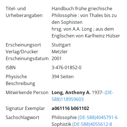
Titel- und
Handbuch frühe griechische
Urheberangaben
Philosophie : von Thales bis zu
den Sophisten
hrsg. von A.A. Long ; aus dem
Englischen von Karlheinz Hülser
Erscheinungsort
Stuttgart
Verlag/Drucker
Metzler
Erscheinungsdatum
2001
ISBN
3-476-01852-0
Physische
394 Seiten
Beschreibung
Mitwirkende Person
Long, Anthony A.
1937-
(DE-
588)118959603
Signatur Exemplar
a061116 b061102
Sachschlagwort
Philosophie
(DE-588)4045791-6
Sophistik
(DE-588)4055612-8