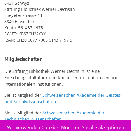
6431 Schwyz
Stiftung Bibliothek Werner Oechslin
Luegetenstrasse 11
8840 Einsiedeln
Konto: 561437-1975
SWIFT: KBSZCH22XXX
IBAN: CH20 0077 7005 6143 7197 5
Mitgliedschaften
Die Stiftung Bibliothek Werner Oechslin ist eine
Forschungsbibliothek und kooperiert mit nationalen und
internationalen Institutionen.
Sie ist Mitglied der
Schweizerischen Akademie der Geistes-
und Sozialwissenschaften
.
Sie ist Mitglied der
Schweizerischen Akademie der
Technischen Wissenschaften
.
Wir verwenden Cookies. Möchten Sie alle akzeptieren
Sie ist zudem Mitglied des Schweizer Portals
www.sciences-