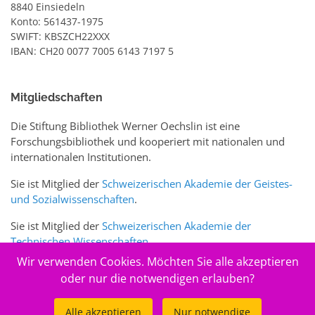
8840 Einsiedeln
Konto: 561437-1975
SWIFT: KBSZCH22XXX
IBAN: CH20 0077 7005 6143 7197 5
Mitgliedschaften
Die Stiftung Bibliothek Werner Oechslin ist eine
Forschungsbibliothek und kooperiert mit nationalen und
internationalen Institutionen.
Sie ist Mitglied der
Schweizerischen Akademie der Geistes-
und Sozialwissenschaften
.
Sie ist Mitglied der
Schweizerischen Akademie der
Technischen Wissenschaften
.
Wir verwenden Cookies. Möchten Sie alle akzeptieren
Sie ist zudem Mitglied des Schweizer Portals
www.sciences-
oder nur die notwendigen erlauben?
arts.ch
Alle akzeptieren
Nur notwendige