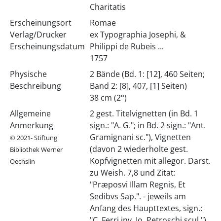
Charitatis
Erscheinungsort
Romae
Verlag/Drucker
ex Typographia Josephi, &
Erscheinungsdatum
Philippi de Rubeis ...
1757
Physische
2 Bände (Bd. 1: [12], 460 Seiten;
Beschreibung
Band 2: [8], 407, [1] Seiten)
38 cm (2°)
Allgemeine
2 gest. Titelvignetten (in Bd. 1
Anmerkung
sign.: "A. G."; in Bd. 2 sign.: "Ant.
Gramignani sc."), Vignetten
© 2021- Stiftung
(davon 2 wiederholte gest.
Bibliothek Werner
Kopfvignetten mit allegor. Darst.
Oechslin
zu Weish. 7,8 und Zitat:
"Præposvi Illam Regnis, Et
Sedibvs Sap.". - jeweils am
Anfang des Haupttextes, sign.:
"C. Ferri inv. Io. Petroschi scul."),