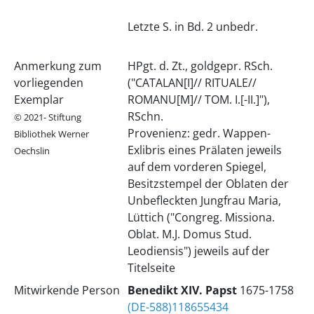
Letzte S. in Bd. 2 unbedr.
Anmerkung zum
HPgt. d. Zt., goldgepr. RSch.
vorliegenden
("CATALAN[I]// RITUALE//
Exemplar
ROMANU[M]// TOM. I.[-II.]"),
RSchn.
© 2021- Stiftung
Provenienz: gedr. Wappen-
Bibliothek Werner
Exlibris eines Prälaten jeweils
Oechslin
auf dem vorderen Spiegel,
Besitzstempel der Oblaten der
Unbefleckten Jungfrau Maria,
Lüttich ("Congreg. Missiona.
Oblat. M.J. Domus Stud.
Leodiensis") jeweils auf der
Titelseite
Mitwirkende Person
Benedikt
XIV.
Papst
1675-1758
(DE-588)118655434