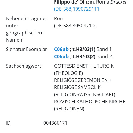
Filippo de'
Offizin, Roma
Drucker
(DE-588)1090729111
Nebeneintragung
Rom
unter
(DE-588)4050471-2
geographischem
Namen
Signatur Exemplar
C06ub
; t.H3/03(1)
Band 1
C06ub
; t.H3/03(2)
Band 2
Sachschlagwort
GOTTESDIENST + LITURGIK
(THEOLOGIE)
RELIGIÖSE ZEREMONIEN +
RELIGIÖSE SYMBOLIK
(RELIGIONSWISSENSCHAFT)
RÖMISCH-KATHOLISCHE KIRCHE
(RELIGIONEN)
ID
004366171