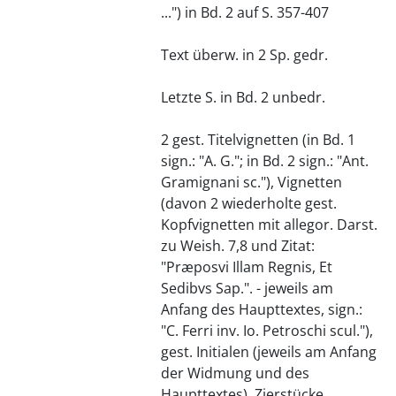
...") in Bd. 2 auf S. 357-407
Text überw. in 2 Sp. gedr.
Letzte S. in Bd. 2 unbedr.
2 gest. Titelvignetten (in Bd. 1
sign.: "A. G."; in Bd. 2 sign.: "Ant.
Gramignani sc."), Vignetten
(davon 2 wiederholte gest.
Kopfvignetten mit allegor. Darst.
zu Weish. 7,8 und Zitat:
"Præposvi Illam Regnis, Et
Sedibvs Sap.". - jeweils am
Anfang des Haupttextes, sign.:
"C. Ferri inv. Io. Petroschi scul."),
gest. Initialen (jeweils am Anfang
der Widmung und des
Haupttextes), Zierstücke