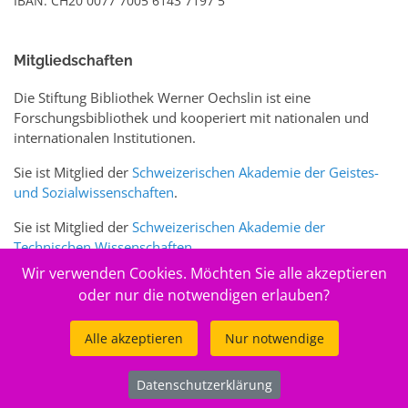
IBAN: CH20 0077 7005 6143 7197 5
Mitgliedschaften
Die Stiftung Bibliothek Werner Oechslin ist eine
Forschungsbibliothek und kooperiert mit nationalen und
internationalen Institutionen.
Sie ist Mitglied der
Schweizerischen Akademie der Geistes-
und Sozialwissenschaften
.
Sie ist Mitglied der
Schweizerischen Akademie der
Technischen Wissenschaften
.
Wir verwenden Cookies. Möchten Sie alle akzeptieren
Sie ist zudem Mitglied des Schweizer Portals
www.sciences-
oder nur die notwendigen erlauben?
arts.ch
Alle akzeptieren
Nur notwendige
© 2026
Stiftung Bibliothek Werner Oechslin
Datenschutzerklärung
.