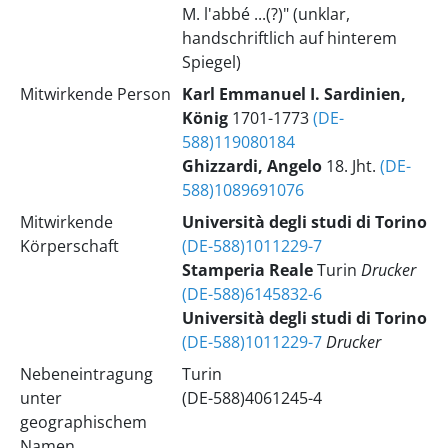
M. l'abbé ...(?)" (unklar,
handschriftlich auf hinterem
Spiegel)
Mitwirkende Person
Karl Emmanuel
I.
Sardinien,
König
1701-1773
(DE-
588)119080184
Ghizzardi, Angelo
18. Jht.
(DE-
588)1089691076
Mitwirkende
Università degli studi di Torino
Körperschaft
(DE-588)1011229-7
Stamperia Reale
Turin
Drucker
(DE-588)6145832-6
Università degli studi di Torino
(DE-588)1011229-7
Drucker
Nebeneintragung
Turin
unter
(DE-588)4061245-4
geographischem
Namen