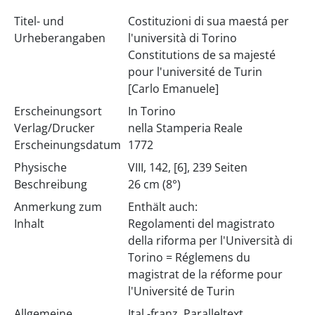
Titel- und
Costituzioni di sua maestá per
Urheberangaben
l'università di Torino
Constitutions de sa majesté
pour l'université de Turin
[Carlo Emanuele]
Erscheinungsort
In Torino
Verlag/Drucker
nella Stamperia Reale
Erscheinungsdatum
1772
Physische
VIII, 142, [6], 239 Seiten
Beschreibung
26 cm (8°)
Anmerkung zum
Enthält auch:
Inhalt
Regolamenti del magistrato
della riforma per l'Università di
Torino = Réglemens du
magistrat de la réforme pour
l'Université de Turin
Allgemeine
Ital.-franz. Paralleltext