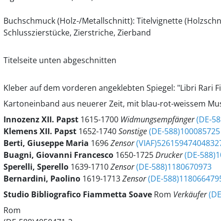
Buchschmuck (Holz-/Metallschnitt): Titelvignette (Holzschnit
Schlusszierstücke, Zierstriche, Zierband
Titelseite unten abgeschnitten
Kleber auf dem vorderen angeklebten Spiegel: "Libri Rari
Kartoneinband aus neuerer Zeit, mit blau-rot-weissem M
Innozenz
XII.
Papst
1615-1700
Widmungsempfänger
(DE-5
Klemens
XII.
Papst
1652-1740
Sonstige
(DE-588)100085725
Berti, Giuseppe Maria
1696
Zensor
(VIAF)52615947404832
Buagni, Giovanni Francesco
1650-1725
Drucker
(DE-588)
Sperelli, Sperello
1639-1710
Zensor
(DE-588)1180670973
Bernardini, Paolino
1619-1713
Zensor
(DE-588)11806647
Studio Bibliografico Fiammetta Soave
Rom
Verkäufer
(DE
Rom