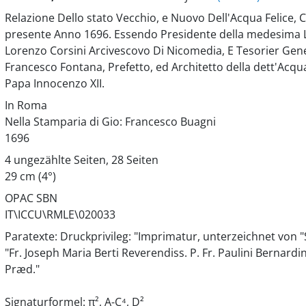
Relazione Dello stato Vecchio, e Nuovo Dell'Acqua Felice, 
presente Anno 1696. Essendo Presidente della medesima L'
Lorenzo Corsini Arcivescovo Di Nicomedia, E Tesorier Gene
Francesco Fontana, Prefetto, ed Architetto della dett'Acqua
Papa Innocenzo XII.
In Roma
Nella Stamparia di Gio: Francesco Buagni
1696
4 ungezählte Seiten, 28 Seiten
29 cm (4°)
OPAC SBN
IT\ICCU\RMLE\020033
Paratexte: Druckprivileg: "Imprimatur, unterzeichnet von "
"Fr. Joseph Maria Berti Reverendiss. P. Fr. Paulini Bernardin
Præd."
Signaturformel: π², A-C⁴, D²