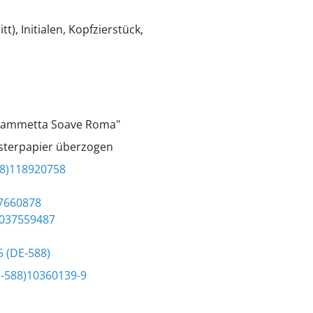
t), Initialen, Kopfzierstück,
 Fiammetta Soave Roma"
usterpapier überzogen
88)118920758
7660878
1037559487
95
(DE-588)
-588)10360139-9