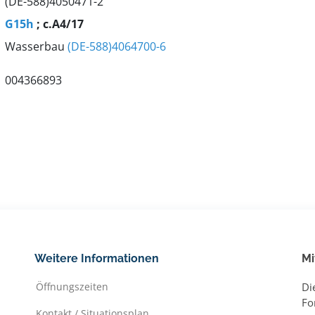
(DE-588)4050471-2
G15h
; c.A4/17
Wasserbau
(DE-588)4064700-6
004366893
Weitere Informationen
Mi
Öffnungszeiten
Di
Fo
Kontakt / Situationsplan