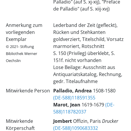
Palladio" (auf S. xj-xij), "Preface
de Palladio" (auf S. xiij-xvj)
Anmerkung zum
Lederband der Zeit (gefleckt),
vorliegenden
Rücken und Stehkanten
Exemplar
goldverziert, Titelschild, Vorsatz
marmoriert, Rotschnitt
© 2021- Stiftung
S. 150 (Privileg) überklebt, S.
Bibliothek Werner
151f. nicht vorhanden
Oechslin
Lose Beilage: Ausschnitt aus
Antiquariatskatalog, Rechnung,
gedr. Titelaufnahme
Mitwirkende Person
Palladio, Andrea
1508-1580
(DE-588)118591355
Marot, Jean
1619-1679
(DE-
588)118782037
Mitwirkende
Jombert
Offizin, Paris
Drucker
Körperschaft
(DE-588)1090683332