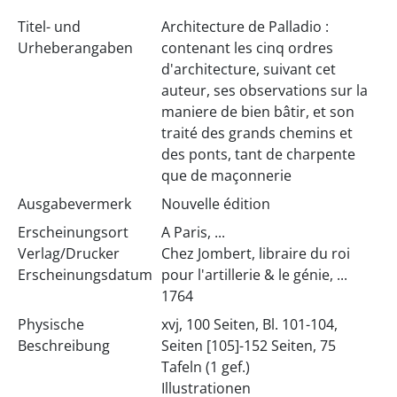
Titel- und
Architecture de Palladio :
Urheberangaben
contenant les cinq ordres
d'architecture, suivant cet
auteur, ses observations sur la
maniere de bien bâtir, et son
traité des grands chemins et
des ponts, tant de charpente
que de maçonnerie
Ausgabevermerk
Nouvelle édition
Erscheinungsort
A Paris, ...
Verlag/Drucker
Chez Jombert, libraire du roi
Erscheinungsdatum
pour l'artillerie & le génie, ...
1764
Physische
xvj, 100 Seiten, Bl. 101-104,
Beschreibung
Seiten [105]-152 Seiten, 75
Tafeln (1 gef.)
Illustrationen