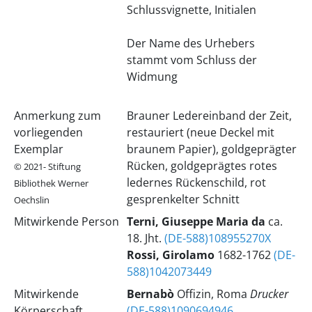
Schlussvignette, Initialen
Der Name des Urhebers
stammt vom Schluss der
Widmung
Anmerkung zum
Brauner Ledereinband der Zeit,
vorliegenden
restauriert (neue Deckel mit
Exemplar
braunem Papier), goldgeprägter
Rücken, goldgeprägtes rotes
© 2021- Stiftung
ledernes Rückenschild, rot
Bibliothek Werner
gesprenkelter Schnitt
Oechslin
Mitwirkende Person
Terni, Giuseppe Maria da
ca.
18. Jht.
(DE-588)108955270X
Rossi, Girolamo
1682-1762
(DE-
588)1042073449
Mitwirkende
Bernabò
Offizin, Roma
Drucker
Körperschaft
(DE-588)1090694946