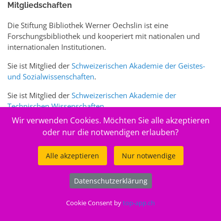
Mitgliedschaften
Die Stiftung Bibliothek Werner Oechslin ist eine
Forschungsbibliothek und kooperiert mit nationalen und
internationalen Institutionen.
Sie ist Mitglied der
Schweizerischen Akademie der Geistes-
und Sozialwissenschaften
.
Sie ist Mitglied der
Schweizerischen Akademie der
Technischen Wissenschaften
.
Wir verwenden Cookies. Möchten Sie alle akzeptieren
Sie ist zudem Mitglied des Schweizer Portals
www.sciences-
oder nur die notwendigen erlauben?
arts.ch
Alle akzeptieren
Nur notwendige
© 2026
Stiftung Bibliothek Werner Oechslin
Datenschutzerklärung
.
Cookie Consent by
top-app.ch