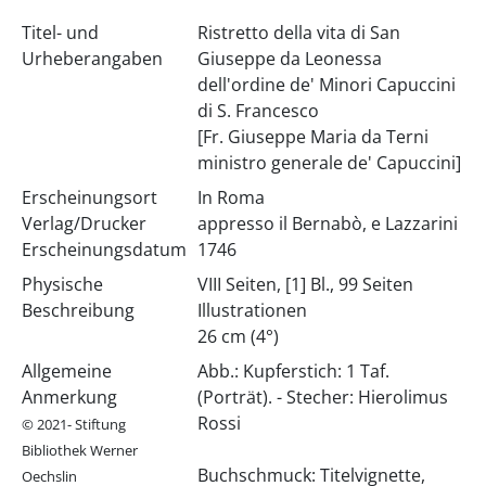
Titel- und
Ristretto della vita di San
Urheberangaben
Giuseppe da Leonessa
dell'ordine de' Minori Capuccini
di S. Francesco
[Fr. Giuseppe Maria da Terni
ministro generale de' Capuccini]
Erscheinungsort
In Roma
Verlag/Drucker
appresso il Bernabò, e Lazzarini
Erscheinungsdatum
1746
Physische
VIII Seiten, [1] Bl., 99 Seiten
Beschreibung
Illustrationen
26 cm (4°)
Allgemeine
Abb.: Kupferstich: 1 Taf.
Anmerkung
(Porträt). - Stecher: Hierolimus
Rossi
© 2021- Stiftung
Bibliothek Werner
Buchschmuck: Titelvignette,
Oechslin