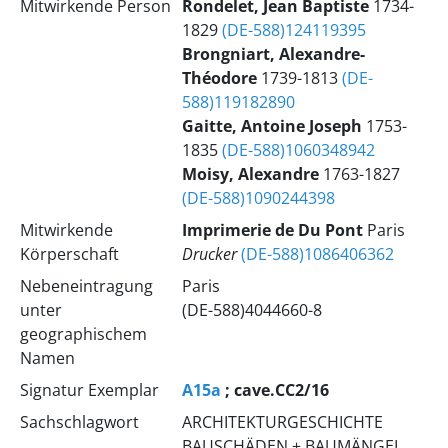
Mitwirkende Person
Rondelet, Jean Baptiste
1734-
1829
(DE-588)124119395
Brongniart, Alexandre-
Théodore
1739-1813
(DE-
588)119182890
Gaitte, Antoine Joseph
1753-
1835
(DE-588)1060348942
Moisy, Alexandre
1763-1827
(DE-588)1090244398
Mitwirkende
Imprimerie de Du Pont
Paris
Körperschaft
Drucker
(DE-588)1086406362
Nebeneintragung
Paris
unter
(DE-588)4044660-8
geographischem
Namen
Signatur Exemplar
A15a
; cave.CC2/16
Sachschlagwort
ARCHITEKTURGESCHICHTE
BAUSCHÄDEN + BAUMÄNGEL