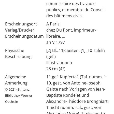
commissaire des travaux
publics, et membre du Conseil
des bâtimens civils
Erscheinungsort
A Paris
Verlag/Drucker
chez Du Pont, imprimeur-
Erscheinungsdatum
libraire, ...
an V 1797
Physische
[2] Bl., 118 Seiten, [1], 10 Tafeln
Beschreibung
(gef.)
Illustrationen
28 cm (4°)
Allgemeine
11 gef. Kupfertaf. (Taf. numm. 1-
Anmerkung
10, gest. von Antoine-Joseph
Gaitte nach Vorlagen von Jean-
© 2021- Stiftung
Baptiste Rondelet und
Bibliothek Werner
Alexandre-Théodore Brongniart;
Oechslin
1 nicht numm. Taf., gest. von
Alexandre Moisy), Titelvignette,