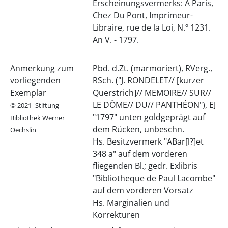
Erscheinungsvermerks: A Paris,
Chez Du Pont, Imprimeur-
Libraire, rue de la Loi, N.º 1231.
An V. - 1797.
Anmerkung zum
Pbd. d.Zt. (marmoriert), RVerg.,
vorliegenden
RSch. ("J. RONDELET// [kurzer
Exemplar
Querstrich]// MEMOIRE// SUR//
LE DÔME// DU// PANTHÉON"), EJ
© 2021- Stiftung
"1797" unten goldgeprägt auf
Bibliothek Werner
dem Rücken, unbeschn.
Oechslin
Hs. Besitzvermerk "ABar[l?]et
348 a" auf dem vorderen
fliegenden Bl.; gedr. Exlibris
"Bibliotheque de Paul Lacombe"
auf dem vorderen Vorsatz
Hs. Marginalien und
Korrekturen