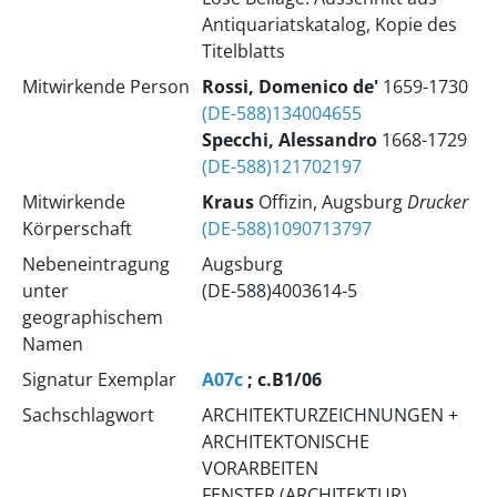
Antiquariatskatalog, Kopie des
Titelblatts
Mitwirkende Person
Rossi, Domenico de'
1659-1730
(DE-588)134004655
Specchi, Alessandro
1668-1729
(DE-588)121702197
Mitwirkende
Kraus
Offizin, Augsburg
Drucker
Körperschaft
(DE-588)1090713797
Nebeneintragung
Augsburg
unter
(DE-588)4003614-5
geographischem
Namen
Signatur Exemplar
A07c
; c.B1/06
Sachschlagwort
ARCHITEKTURZEICHNUNGEN +
ARCHITEKTONISCHE
VORARBEITEN
FENSTER (ARCHITEKTUR)