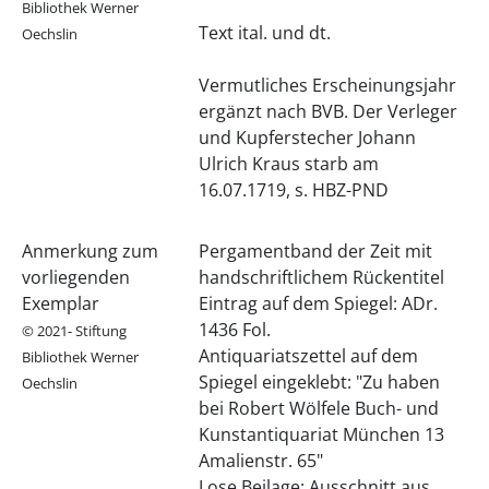
Bibliothek Werner
Text ital. und dt.
Oechslin
Vermutliches Erscheinungsjahr
ergänzt nach BVB. Der Verleger
und Kupferstecher Johann
Ulrich Kraus starb am
16.07.1719, s. HBZ-PND
Anmerkung zum
Pergamentband der Zeit mit
vorliegenden
handschriftlichem Rückentitel
Exemplar
Eintrag auf dem Spiegel: ADr.
1436 Fol.
© 2021- Stiftung
Antiquariatszettel auf dem
Bibliothek Werner
Spiegel eingeklebt: "Zu haben
Oechslin
bei Robert Wölfele Buch- und
Kunstantiquariat München 13
Amalienstr. 65"
Lose Beilage: Ausschnitt aus