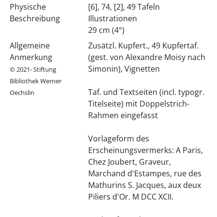
Physische
[6], 74, [2], 49 Tafeln
Beschreibung
Illustrationen
29 cm (4°)
Allgemeine
Zusätzl. Kupfert., 49 Kupfertaf.
Anmerkung
(gest. von Alexandre Moisy nach
Simonin), Vignetten
© 2021- Stiftung
Bibliothek Werner
Taf. und Textseiten (incl. typogr.
Oechslin
Titelseite) mit Doppelstrich-
Rahmen eingefasst
Vorlageform des
Erscheinungsvermerks: A Paris,
Chez Joubert, Graveur,
Marchand d'Estampes, rue des
Mathurins S. Jacques, aux deux
Piliers d'Or. M DCC XCII.