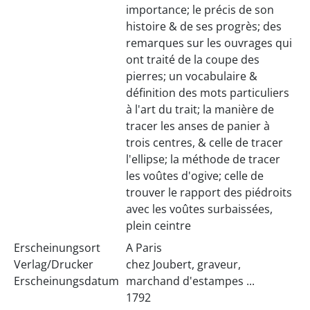
importance; le précis de son
histoire & de ses progrès; des
remarques sur les ouvrages qui
ont traité de la coupe des
pierres; un vocabulaire &
définition des mots particuliers
à l'art du trait; la manière de
tracer les anses de panier à
trois centres, & celle de tracer
l'ellipse; la méthode de tracer
les voûtes d'ogive; celle de
trouver le rapport des piédroits
avec les voûtes surbaissées,
plein ceintre
Erscheinungsort
A Paris
Verlag/Drucker
chez Joubert, graveur,
Erscheinungsdatum
marchand d'estampes ...
1792