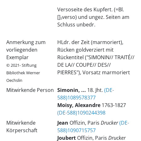
Versoseite des Kupfert. (=Bl.
[]₁verso) und ungez. Seiten am
Schluss unbedr.
Anmerkung zum
HLdr. der Zeit (marmoriert),
vorliegenden
Rücken goldverziert mit
Exemplar
Rückentitel ("SIMONIN// TRAITÉ//
DE LA// COUPE// DES//
© 2021- Stiftung
PIERRES"), Vorsatz marmoriert
Bibliothek Werner
Oechslin
Mitwirkende Person
Simonin, ...
18. Jht.
(DE-
588)1089578377
Moisy, Alexandre
1763-1827
(DE-588)1090244398
Mitwirkende
Jean
Offizin, Paris
Drucker
(DE-
Körperschaft
588)1090715757
Joubert
Offizin, Paris
Drucker