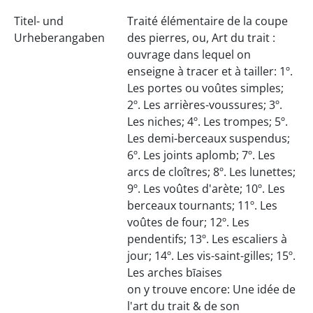
Titel- und
Traité élémentaire de la coupe
Urheberangaben
des pierres, ou, Art du trait :
ouvrage dans lequel on
enseigne à tracer et à tailler: 1º.
Les portes ou voûtes simples;
2º. Les arrières-voussures; 3º.
Les niches; 4º. Les trompes; 5º.
Les demi-berceaux suspendus;
6º. Les joints aplomb; 7º. Les
arcs de cloîtres; 8º. Les lunettes;
9º. Les voûtes d'arète; 10º. Les
berceaux tournants; 11º. Les
voûtes de four; 12º. Les
pendentifs; 13º. Les escaliers à
jour; 14º. Les vis-saint-gilles; 15º.
Les arches bīaises
on y trouve encore: Une idée de
l'art du trait & de son