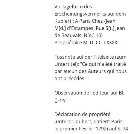
Vorlageform des
Erscheinungsvermerks auf dem
Kupfert.: A Paris Chez {Jean,
M[d.] d'Estampes, Rue S[t.] Jean
de Beauvais, N[o.] 10}
Propriétaire M. D. CC. LXXXXII.
Fussnote auf der Titelseite (zum
Untertitel): "Ce qui n'a été traité
par aucun des Auteurs qui nous
ont précédés."
Observation de l'éditeur auf Bl.
[]₃r-v
Déclaration de propriété
(unterz.: Joubert, datiert: Paris,
le premier Février 1792) auf S. 74