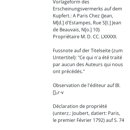
Vorlageform des
Erscheinungsvermerks auf dem
Kupfert.: A Paris Chez {Jean,
M[d.] d'Estampes, Rue S[t.] Jean
de Beauvais, N[o.] 10}
Propriétaire M. D. CC. LXXXXII.
Fussnote auf der Titelseite (zum
Untertitel): "Ce qui n'a été traité
par aucun des Auteurs qui nous
ont précédés."
Observation de l'éditeur auf Bl.
[]₃r-v
Déclaration de propriété
(unterz.: Joubert, datiert: Paris,
le premier Février 1792) auf S. 74