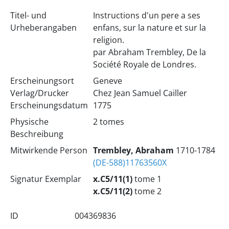
Titel- und
Instructions d'un pere a ses
Urheberangaben
enfans, sur la nature et sur la
religion.
par Abraham Trembley, De la
Société Royale de Londres.
Erscheinungsort
Geneve
Verlag/Drucker
Chez Jean Samuel Cailler
Erscheinungsdatum
1775
Physische
2 tomes
Beschreibung
Mitwirkende Person
Trembley, Abraham
1710-1784
(DE-588)11763560X
Signatur Exemplar
x.C5/11(1)
tome 1
x.C5/11(2)
tome 2
ID
004369836