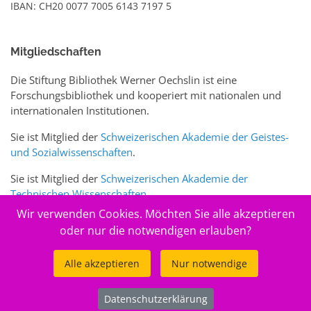
IBAN: CH20 0077 7005 6143 7197 5
Mitgliedschaften
Die Stiftung Bibliothek Werner Oechslin ist eine
Forschungsbibliothek und kooperiert mit nationalen und
internationalen Institutionen.
Sie ist Mitglied der
Schweizerischen Akademie der Geistes-
und Sozialwissenschaften
.
Sie ist Mitglied der
Schweizerischen Akademie der
Technischen Wissenschaften
.
Wir verwenden Cookies. Möchten Sie alle akzeptieren
Sie ist zudem Mitglied des Schweizer Portals
www.sciences-
oder nur die notwendigen erlauben?
arts.ch
Alle akzeptieren
Nur notwendige
© 2026
Stiftung Bibliothek Werner Oechslin
Datenschutzerklärung
.