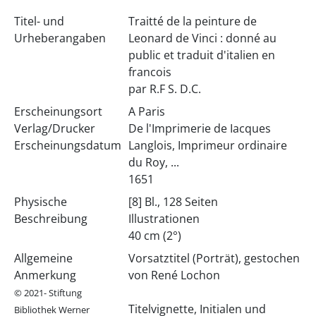
Titel- und
Traitté de la peinture de
Urheberangaben
Leonard de Vinci : donné au
public et traduit d'italien en
francois
par R.F S. D.C.
Erscheinungsort
A Paris
Verlag/Drucker
De l'Imprimerie de Iacques
Erscheinungsdatum
Langlois, Imprimeur ordinaire
du Roy, ...
1651
Physische
[8] Bl., 128 Seiten
Beschreibung
Illustrationen
40 cm (2°)
Allgemeine
Vorsatztitel (Porträt), gestochen
Anmerkung
von René Lochon
© 2021- Stiftung
Titelvignette, Initialen und
Bibliothek Werner