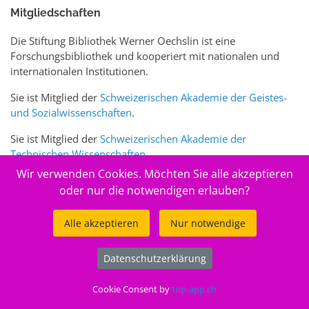
Mitgliedschaften
Die Stiftung Bibliothek Werner Oechslin ist eine
Forschungsbibliothek und kooperiert mit nationalen und
internationalen Institutionen.
Sie ist Mitglied der
Schweizerischen Akademie der Geistes-
und Sozialwissenschaften
.
Sie ist Mitglied der
Schweizerischen Akademie der
Technischen Wissenschaften
.
Wir verwenden Cookies. Möchten Sie alle akzeptieren
Sie ist zudem Mitglied des Schweizer Portals
www.sciences-
oder nur die notwendigen erlauben?
arts.ch
Alle akzeptieren
Nur notwendige
© 2026
Stiftung Bibliothek Werner Oechslin
Datenschutzerklärung
.
Cookie Consent by
top-app.ch