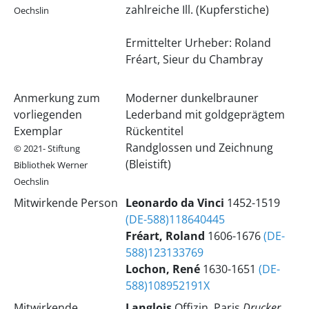
zahlreiche Ill. (Kupferstiche)
Oechslin
Ermittelter Urheber: Roland
Fréart, Sieur du Chambray
Anmerkung zum
Moderner dunkelbrauner
vorliegenden
Lederband mit goldgeprägtem
Exemplar
Rückentitel
Randglossen und Zeichnung
© 2021- Stiftung
(Bleistift)
Bibliothek Werner
Oechslin
Mitwirkende Person
Leonardo
da Vinci
1452-1519
(DE-588)118640445
Fréart, Roland
1606-1676
(DE-
588)123133769
Lochon, René
1630-1651
(DE-
588)108952191X
Mitwirkende
Langlois
Offizin, Paris
Drucker