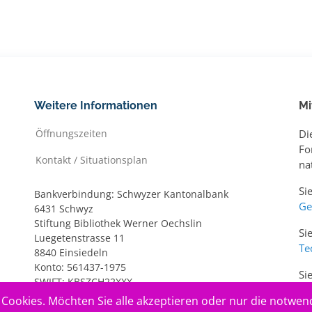
Weitere Informationen
Mi
Öffnungszeiten
Di
Fo
Kontakt / Situationsplan
na
Si
Bankverbindung: Schwyzer Kantonalbank
Ge
6431 Schwyz
Stiftung Bibliothek Werner Oechslin
Si
Luegetenstrasse 11
Te
8840 Einsiedeln
Konto: 561437-1975
Si
SWIFT: KBSZCH22XXX
ww
IBAN: CH20 0077 7005 6143 7197 5
Cookies. Möchten Sie alle akzeptieren oder nur die notwen