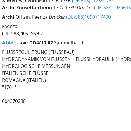
Ximenes, Leonardo
1716-1786
(DE-588)117591734
Archi, Gioseffantonio
1707-1789
Drucker
(DE-588)108963
Archi
Offizin, Faenza
Drucker
(DE-588)1090717490
Faenza
(DE-588)4091999-7
A14d
; cave.DD4/10.02
Sammelband
FLUSSREGULIERUNG (FLUSSBAU)
HYDRODYNAMIK VON FLÜSSEN + FLUSSHYDRAULIK (HYDR
HYDROLOGISCHE MESSUNGEN
ITALIENISCHE FLÜSSE
ROMAGNA (ITALIEN)
"1761"
004370288