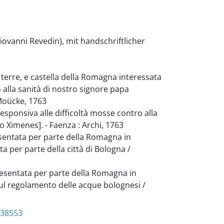
iovanni Revedin), mit handschriftlicher
erre, e castella della Romagna interessata
o alla sanità di nostro signore papa
 Moücke, 1763
onsiva alle difficoltà mosse contro alla
o Ximenes]. - Faenza : Archi, 1763
ntata per parte della Romagna in
a per parte della città di Bologna /
entata per parte della Romagna in
sul regolamento delle acque bolognesi /
538553