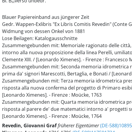
Bl. B₁₂verso unbedr.
Blauer Papiereinband aus jüngerer Zeit
Gedr. Wappen-Exlibris "Ex Libris Comitis Revedin" (Conte G
Widmung von dessen Onkel von 1881
Lose Beilagen: Katalogausschnitte
Zusammengebunden mit: Memoriale ragionato delle città, t
intorno alla nuova proposizione della linea Perelli, umiliat
Clemente XIII. / [Leonardo Ximenes]. - Firenze : Francesco
Zusammengebunden mit: Seconda memoria idrometrica resp
prima da' signori Marescotti, Bertaglia, e Bonati / [Leonard
Zusammengebunden mit: Terza memoria idrometrica prese
risposta alla nuova conferma del progetto di Primaro esibit
[Leonardo Ximenes]. - Firenze : Moücke, 1763
Zusammengebunden mit: Quarta memoria idrometrica pres
risposta al parere de' due matematici intorno a' progetti 
[Leonardo Ximenes]. - Firenze : Moücke, 1764
Revedin, Giovanni
Graf
früherer Eigentümer
(DE-588)1089