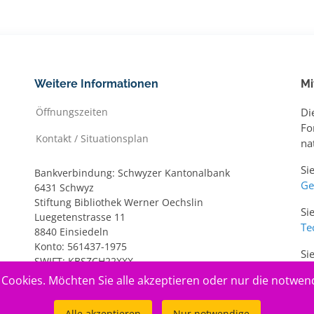
Weitere Informationen
Mi
Öffnungszeiten
Di
Fo
Kontakt / Situationsplan
na
Si
Bankverbindung: Schwyzer Kantonalbank
Ge
6431 Schwyz
Stiftung Bibliothek Werner Oechslin
Si
Luegetenstrasse 11
Te
8840 Einsiedeln
Konto: 561437-1975
Si
SWIFT: KBSZCH22XXX
ww
IBAN: CH20 0077 7005 6143 7197 5
Cookies. Möchten Sie alle akzeptieren oder nur die notwen
Alle akzeptieren
Nur notwendige