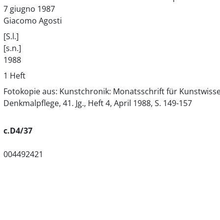
7 giugno 1987
Giacomo Agosti
[S.l.]
[s.n.]
1988
1 Heft
Fotokopie aus: Kunstchronik: Monatsschrift für Kunstwi
Denkmalpflege, 41. Jg., Heft 4, April 1988, S. 149-157
c.D4/37
004492421