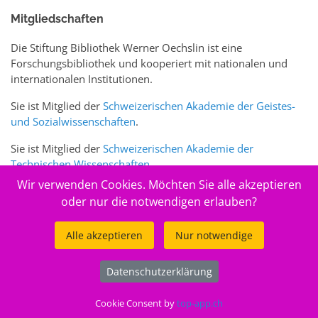
Mitgliedschaften
Die Stiftung Bibliothek Werner Oechslin ist eine
Forschungsbibliothek und kooperiert mit nationalen und
internationalen Institutionen.
Sie ist Mitglied der
Schweizerischen Akademie der Geistes-
und Sozialwissenschaften
.
Sie ist Mitglied der
Schweizerischen Akademie der
Technischen Wissenschaften
.
Wir verwenden Cookies. Möchten Sie alle akzeptieren
Sie ist zudem Mitglied des Schweizer Portals
www.sciences-
oder nur die notwendigen erlauben?
arts.ch
Alle akzeptieren
Nur notwendige
© 2026
Stiftung Bibliothek Werner Oechslin
Datenschutzerklärung
.
Cookie Consent by
top-app.ch