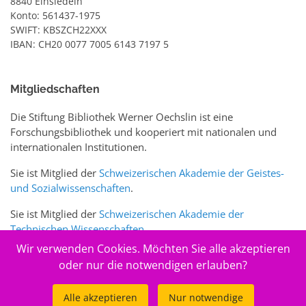
8840 Einsiedeln
Konto: 561437-1975
SWIFT: KBSZCH22XXX
IBAN: CH20 0077 7005 6143 7197 5
Mitgliedschaften
Die Stiftung Bibliothek Werner Oechslin ist eine
Forschungsbibliothek und kooperiert mit nationalen und
internationalen Institutionen.
Sie ist Mitglied der
Schweizerischen Akademie der Geistes-
und Sozialwissenschaften
.
Sie ist Mitglied der
Schweizerischen Akademie der
Technischen Wissenschaften
.
Wir verwenden Cookies. Möchten Sie alle akzeptieren
Sie ist zudem Mitglied des Schweizer Portals
www.sciences-
oder nur die notwendigen erlauben?
arts.ch
Alle akzeptieren
Nur notwendige