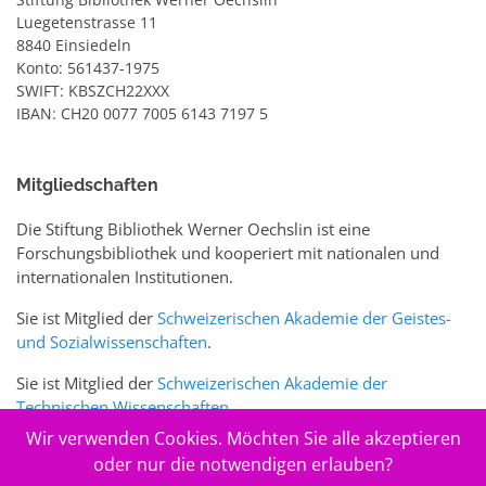
Luegetenstrasse 11
8840 Einsiedeln
Konto: 561437-1975
SWIFT: KBSZCH22XXX
IBAN: CH20 0077 7005 6143 7197 5
Mitgliedschaften
Die Stiftung Bibliothek Werner Oechslin ist eine
Forschungsbibliothek und kooperiert mit nationalen und
internationalen Institutionen.
Sie ist Mitglied der
Schweizerischen Akademie der Geistes-
und Sozialwissenschaften
.
Sie ist Mitglied der
Schweizerischen Akademie der
Technischen Wissenschaften
.
Wir verwenden Cookies. Möchten Sie alle akzeptieren
Sie ist zudem Mitglied des Schweizer Portals
www.sciences-
oder nur die notwendigen erlauben?
arts.ch