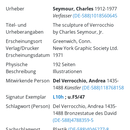
Urheber
Seymour, Charles
1912-1977
Verfasser
(DE-588)1018560645
Titel- und
The sculpture of Verrocchio
Urheberangaben
by Charles Seymour, Jr.
Erscheinungsort
Greenwich, Conn.
Verlag/Drucker
New York Graphic Society Ltd.
Erscheinungsdatum
1971
Physische
192 Seiten
Beschreibung
Illustrationen
Mitwirkende Person
Del Verrocchio, Andrea
1435-
1488
Künstler
(DE-588)118768158
Signatur Exemplar
L10h
; u.F5/47
Schlagwort (Person)
Del Verrocchio, Andrea 1435-
1488 Bronzestatue des David
(DE-588)4788359-5
Sachschlagwort
Plastik
(DE-588)4046277-8