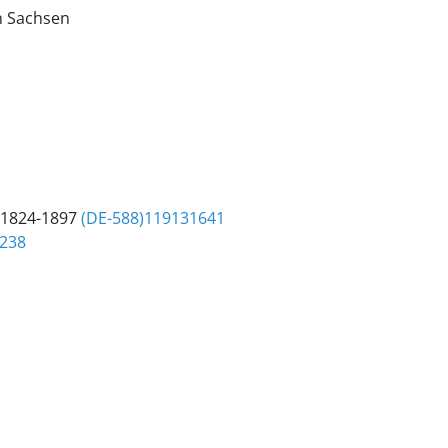
n Sachsen
1824-1897
(DE-588)119131641
0238