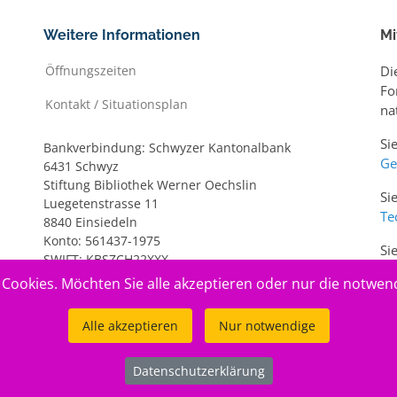
Weitere Informationen
Mi
Öffnungszeiten
Di
Fo
Kontakt / Situationsplan
na
Si
Bankverbindung: Schwyzer Kantonalbank
Ge
6431 Schwyz
Stiftung Bibliothek Werner Oechslin
Si
Luegetenstrasse 11
Te
8840 Einsiedeln
Konto: 561437-1975
Si
SWIFT: KBSZCH22XXX
ww
IBAN: CH20 0077 7005 6143 7197 5
Cookies. Möchten Sie alle akzeptieren oder nur die notwen
Alle akzeptieren
Nur notwendige
Datenschutzerklärung