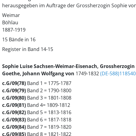
herausgegeben im Auftrage der Grossherzogin Sophie vo
Weimar
Böhlau
1887-1919
15 Bände in 16
Register in Band 14-15
Sophie Luise
Sachsen-Weimar-Eisenach, Grossherzogin
Goethe, Johann Wolfgang von
1749-1832
(DE-588)11854
c.G/09(78)
Band 1 = 1775-1787
c.G/09(79)
Band 2 = 1790-1800
c.G/09(80)
Band 3 = 1801-1808
c.G/09(81)
Band 4= 1809-1812
c.G/09(82)
Band 5 = 1813-1816
c.G/09(83)
Band 6 = 1817-1818
c.G/09(84)
Band 7 = 1819-1820
c.G/09(85)
Band 8 = 1821-1822