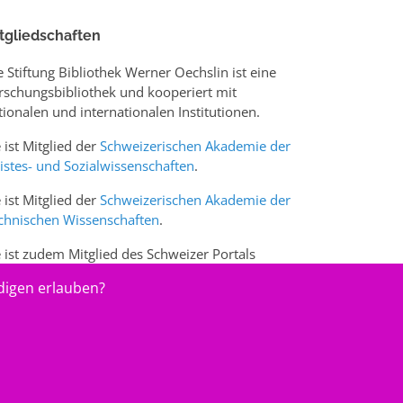
tgliedschaften
e Stiftung Bibliothek Werner Oechslin ist eine
rschungsbibliothek und kooperiert mit
tionalen und internationalen Institutionen.
e ist Mitglied der
Schweizerischen Akademie der
istes- und Sozialwissenschaften
.
e ist Mitglied der
Schweizerischen Akademie der
chnischen Wissenschaften
.
e ist zudem Mitglied des Schweizer Portals
w.sciences-arts.ch
digen erlauben?