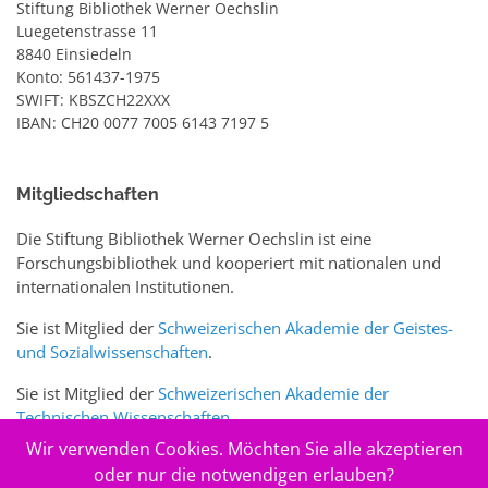
Stiftung Bibliothek Werner Oechslin
Luegetenstrasse 11
8840 Einsiedeln
Konto: 561437-1975
SWIFT: KBSZCH22XXX
IBAN: CH20 0077 7005 6143 7197 5
Mitgliedschaften
Die Stiftung Bibliothek Werner Oechslin ist eine
Forschungsbibliothek und kooperiert mit nationalen und
internationalen Institutionen.
Sie ist Mitglied der
Schweizerischen Akademie der Geistes-
und Sozialwissenschaften
.
Sie ist Mitglied der
Schweizerischen Akademie der
Technischen Wissenschaften
.
Wir verwenden Cookies. Möchten Sie alle akzeptieren
Sie ist zudem Mitglied des Schweizer Portals
www.sciences-
oder nur die notwendigen erlauben?
arts.ch