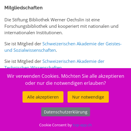
Mitgliedschaften
Die Stiftung Bibliothek Werner Oechslin ist eine
Forschungsbibliothek und kooperiert mit nationalen und
internationalen Institutionen.
Sie ist Mitglied der
Schweizerischen Akademie der Geistes-
und Sozialwissenschaften
.
Sie ist Mitglied der
Schweizerischen Akademie der
Technischen Wissenschaften
.
Wir verwenden Cookies. Möchten Sie alle akzeptieren
Sie ist zudem Mitglied des Schweizer Portals
www.sciences-
oder nur die notwendigen erlauben?
arts.ch
Alle akzeptieren
Nur notwendige
© 2026
Stiftung Bibliothek Werner Oechslin
Datenschutzerklärung
.
Cookie Consent by
top-app.ch