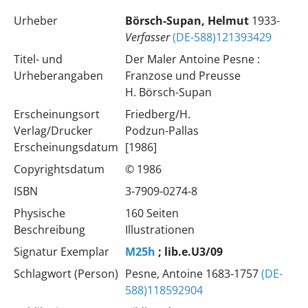
Urheber
Börsch-Supan, Helmut
1933-
Verfasser
(DE-588)121393429
Titel- und
Der Maler Antoine Pesne :
Urheberangaben
Franzose und Preusse
H. Börsch-Supan
Erscheinungsort
Friedberg/H.
Verlag/Drucker
Podzun-Pallas
Erscheinungsdatum
[1986]
Copyrightsdatum
© 1986
ISBN
3-7909-0274-8
Physische
160 Seiten
Beschreibung
Illustrationen
Signatur Exemplar
M25h
; lib.e.U3/09
Schlagwort (Person)
Pesne, Antoine 1683-1757
(DE-
588)118592904