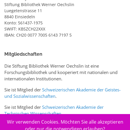
Stiftung Bibliothek Werner Oechslin
Luegetenstrasse 11
8840 Einsiedeln
Konto: 561437-1975
SWIFT: KBSZCH22XXX
IBAN: CH20 0077 7005 6143 7197 5
Mitgliedschaften
Die Stiftung Bibliothek Werner Oechslin ist eine
Forschungsbibliothek und kooperiert mit nationalen und
internationalen Institutionen.
Sie ist Mitglied der
Schweizerischen Akademie der Geistes-
und Sozialwissenschaften
.
Sie ist Mitglied der
Schweizerischen Akademie der
Technischen Wissenschaften
.
Wir verwenden Cookies. Möchten Sie alle akzeptieren
Sie ist zudem Mitglied des Schweizer Portals
www.sciences-
oder nur die notwendigen erlauben?