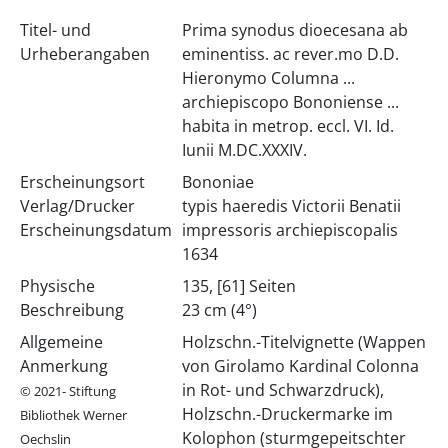
Titel- und
Prima synodus dioecesana ab
Urheberangaben
eminentiss. ac rever.mo D.D.
Hieronymo Columna ...
archiepiscopo Bononiense ...
habita in metrop. eccl. VI. Id.
Iunii M.DC.XXXIV.
Erscheinungsort
Bononiae
Verlag/Drucker
typis haeredis Victorii Benatii
Erscheinungsdatum
impressoris archiepiscopalis
1634
Physische
135, [61] Seiten
Beschreibung
23 cm (4°)
Allgemeine
Holzschn.-Titelvignette (Wappen
Anmerkung
von Girolamo Kardinal Colonna
in Rot- und Schwarzdruck),
© 2021- Stiftung
Holzschn.-Druckermarke im
Bibliothek Werner
Kolophon (sturmgepeitschter
Oechslin