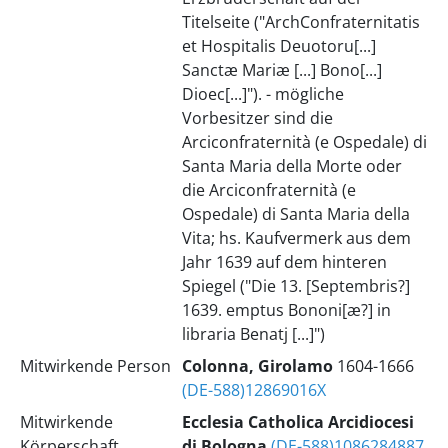
Titelseite ("ArchConfraternitatis
et Hospitalis Deuotoru[...]
Sanctæ Mariæ [...] Bono[...]
Dioec[...]"). - mögliche
Vorbesitzer sind die
Arciconfraternità (e Ospedale) di
Santa Maria della Morte oder
die Arciconfraternità (e
Ospedale) di Santa Maria della
Vita; hs. Kaufvermerk aus dem
Jahr 1639 auf dem hinteren
Spiegel ("Die 13. [Septembris?]
1639. emptus Bononi[æ?] in
libraria Benatj [...]")
Mitwirkende Person
Colonna, Girolamo
1604-1666
(DE-588)12869016X
Mitwirkende
Ecclesia Catholica
Arcidiocesi
Körperschaft
di Bologna
(DE-588)1086284887