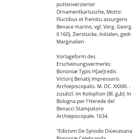
puttenverzierter
Ornamentkartusche, Motto:
Fluctibus et fremitu assurgens
Benace marino, vgl. Verg. Georg.
II 160), Zierstücke, Initialen, gedr.
Marginalien
Vorlageform des
Erscheinungsvermerks:
Bononiæ Typis H[ae]redis
Victorij Benatij Impressoris
Archiepiscopalis. M. DC. XXXIIII. -
zusätzl. im Kolophon (Bl. g₆b): In
Bologna per l'Herede del
Benacci Stampatore
Archiepiscopale. 1634.
"Edictvm De Synodo Dioecesana
Bononiæ Celebranda