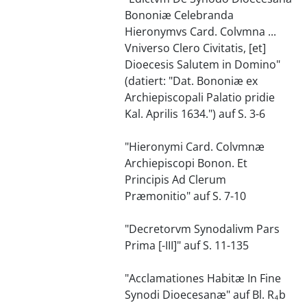
Bononiæ Celebranda
Hieronymvs Card. Colvmna ...
Vniverso Clero Civitatis, [et]
Dioecesis Salutem in Domino"
(datiert: "Dat. Bononiæ ex
Archiepiscopali Palatio pridie
Kal. Aprilis 1634.") auf S. 3-6
"Hieronymi Card. Colvmnæ
Archiepiscopi Bonon. Et
Principis Ad Clerum
Præmonitio" auf S. 7-10
"Decretorvm Synodalivm Pars
Prima [-III]" auf S. 11-135
"Acclamationes Habitæ In Fine
Synodi Dioecesanæ" auf Bl. R₄b