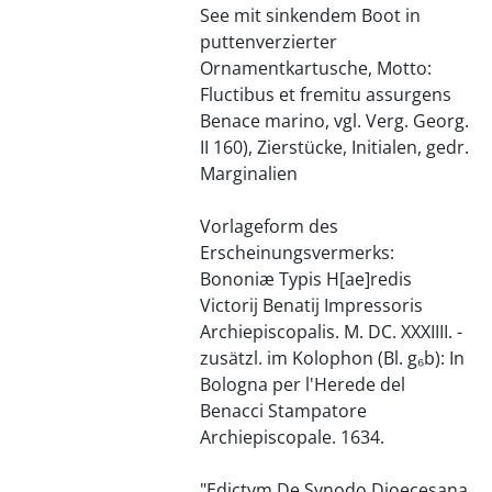
See mit sinkendem Boot in
puttenverzierter
Ornamentkartusche, Motto:
Fluctibus et fremitu assurgens
Benace marino, vgl. Verg. Georg.
II 160), Zierstücke, Initialen, gedr.
Marginalien
Vorlageform des
Erscheinungsvermerks:
Bononiæ Typis H[ae]redis
Victorij Benatij Impressoris
Archiepiscopalis. M. DC. XXXIIII. -
zusätzl. im Kolophon (Bl. g₆b): In
Bologna per l'Herede del
Benacci Stampatore
Archiepiscopale. 1634.
"Edictvm De Synodo Dioecesana