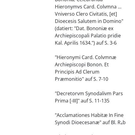
Hieronymvs Card. Colvmna ...
Vniverso Clero Civitatis, [et]
Dioecesis Salutem in Domino"
(datiert: "Dat. Bononiæ ex
Archiepiscopali Palatio pridie
Kal. Aprilis 1634.") auf S. 3-6
"Hieronymi Card. Colvmnæ
Archiepiscopi Bonon. Et
Principis Ad Clerum
Præmonitio" auf S. 7-10
"Decretorvm Synodalivm Pars
Prima [-III]" auf S. 11-135
"Acclamationes Habitæ In Fine
Synodi Dioecesanæ" auf Bl. R₄b