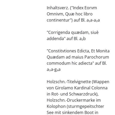
Inhaltsverz. ("Index Eorvm
Omnivm, Quæ hoc libro
continentur") auf Bl. a₁a-a₂a
"Corrigenda quædam, siuè
addenda" auf Bl. a₂b
"Constitvtiones Edicta, Et Monita
Quædam ad maius Parochorum
commodum hic adiecta" auf Bl.
a₃a-g₆a
Holzschn.-Titelvignette (Wappen
von Girolamo Kardinal Colonna
in Rot- und Schwarzdruck),
Holzschn.-Druckermarke im
Kolophon (sturmgepeitschter
See mit sinkendem Boot in