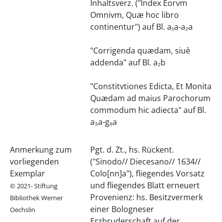
Inhaltsverz. ("Index Eorvm
Omnivm, Quæ hoc libro
continentur") auf Bl. a₁a-a₂a
"Corrigenda quædam, siuè
addenda" auf Bl. a₂b
"Constitvtiones Edicta, Et Monita
Quædam ad maius Parochorum
commodum hic adiecta" auf Bl.
a₃a-g₆a
Anmerkung zum
Pgt. d. Zt., hs. Rückent.
vorliegenden
("Sinodo// Diecesano// 1634//
Exemplar
Colo[nn]a"), fliegendes Vorsatz
und fliegendes Blatt erneuert
© 2021- Stiftung
Provenienz: hs. Besitzvermerk
Bibliothek Werner
einer Bologneser
Oechslin
Erzbruderschaft auf der