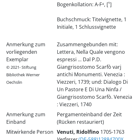
Bogenkollation: A-F⁴, [¹]
Buchschmuck: Titelvignette, 1
Initiale, 1 Schlussvignette
Anmerkung zum
Zusammengebunden mit:
vorliegenden
Lettera, Nella Quale vengono
Exemplar
espressi ... Dal P.D.
Giangrisostomo Scarfò varj
© 2021- Stiftung
antichi Monumenti. Venezia :
Bibliothek Werner
Viezzeri, 1739; und: Dialogo Di
Oechslin
Un Pastore E Di Una Ninfa /
Giangrisostomo Scarfò. Venezia
: Viezzeri, 1740
Anmerkung zum
Pergamenteinband der Zeit
Einband
(Rücken restauriert)
Mitwirkende Person
Venuti, Ridolfino
1705-1763
Verfasser
(DE-588)12884700X