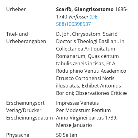
Urheber
Scarfò, Giangrisostomo
1685-
1740
Verfasser
(DE-
588)100398537
Titel- und
D. Joh. Chrysostomi Scarfò
Urheberangaben
Doctoris Theologi Basiliani, In
Collectanea Antiquitatum
Romanarum, Quas centum
tabulis æneis incisas, Et A
Rodulphino Venuti Academico
Etrusco Cortonensi Notis
illustratas, Exhibet Antonius
Borioni; Observationes Criticæ
Erscheinungsort
Impressæ Venetiis
Verlag/Drucker
Per Modestum Fentium
Erscheinungsdatum
Anno Virginei partus 1739.
Mense Januario
Physische
50 Seiten