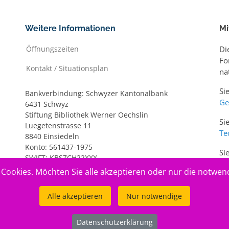
Weitere Informationen
Mi
Öffnungszeiten
Di
Fo
Kontakt / Situationsplan
na
Si
Bankverbindung: Schwyzer Kantonalbank
Ge
6431 Schwyz
Stiftung Bibliothek Werner Oechslin
Si
Luegetenstrasse 11
Te
8840 Einsiedeln
Konto: 561437-1975
Si
SWIFT: KBSZCH22XXX
ww
IBAN: CH20 0077 7005 6143 7197 5
Cookies. Möchten Sie alle akzeptieren oder nur die notwen
Alle akzeptieren
Nur notwendige
Datenschutzerklärung