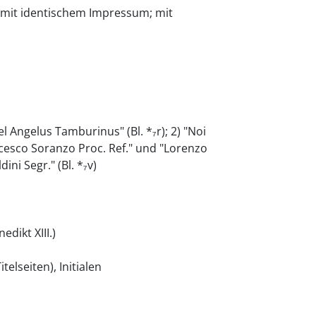
 mit identischem Impressum; mit
Angelus Tamburinus" (Bl. *₇r); 2) "Noi
cesco Soranzo Proc. Ref." und "Lorenzo
ni Segr." (Bl. *₇v)
edikt XIII.)
telseiten), Initialen