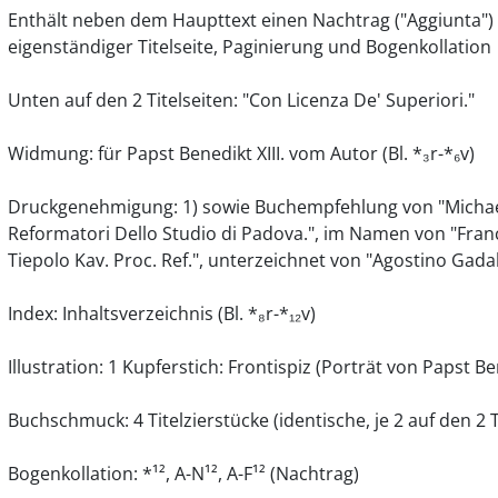
Enthält neben dem Haupttext einen Nachtrag ("Aggiunta")
eigenständiger Titelseite, Paginierung und Bogenkollation
Unten auf den 2 Titelseiten: "Con Licenza De' Superiori."
Widmung: für Papst Benedikt XIII. vom Autor (Bl. *₃r-*₆v)
Druckgenehmigung: 1) sowie Buchempfehlung von "Michael 
Reformatori Dello Studio di Padova.", im Namen von "Fran
Tiepolo Kav. Proc. Ref.", unterzeichnet von "Agostino Gadaldi
Index: Inhaltsverzeichnis (Bl. *₈r-*₁₂v)
Illustration: 1 Kupferstich: Frontispiz (Porträt von Papst Ben
Buchschmuck: 4 Titelzierstücke (identische, je 2 auf den 2 Ti
Bogenkollation: *¹², A-N¹², A-F¹² (Nachtrag)