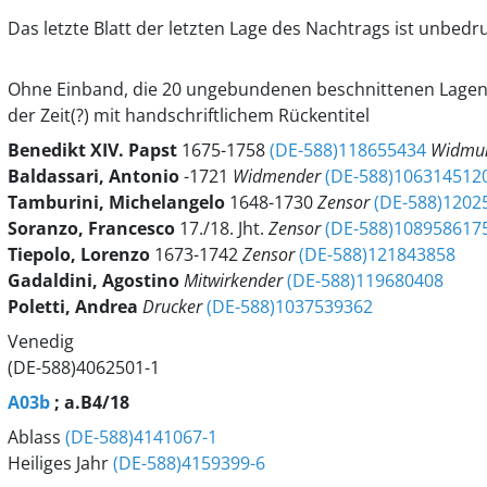
Das letzte Blatt der letzten Lage des Nachtrags ist unbedruc
Ohne Einband, die 20 ungebundenen beschnittenen Lagen s
der Zeit(?) mit handschriftlichem Rückentitel
Benedikt
XIV.
Papst
1675-1758
(DE-588)118655434
Widmu
Baldassari, Antonio
-1721
Widmender
(DE-588)106314512
Tamburini, Michelangelo
1648-1730
Zensor
(DE-588)1202
Soranzo, Francesco
17./18. Jht.
Zensor
(DE-588)108958617
Tiepolo, Lorenzo
1673-1742
Zensor
(DE-588)121843858
Gadaldini, Agostino
Mitwirkender
(DE-588)119680408
Poletti, Andrea
Drucker
(DE-588)1037539362
Venedig
(DE-588)4062501-1
A03b
; a.B4/18
Ablass
(DE-588)4141067-1
Heiliges Jahr
(DE-588)4159399-6