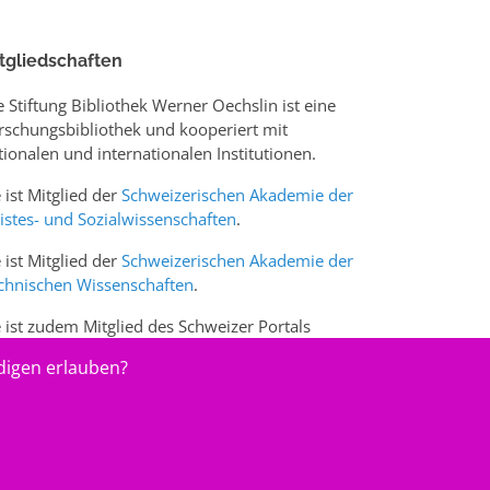
tgliedschaften
e Stiftung Bibliothek Werner Oechslin ist eine
rschungsbibliothek und kooperiert mit
tionalen und internationalen Institutionen.
e ist Mitglied der
Schweizerischen Akademie der
istes- und Sozialwissenschaften
.
e ist Mitglied der
Schweizerischen Akademie der
chnischen Wissenschaften
.
e ist zudem Mitglied des Schweizer Portals
w.sciences-arts.ch
digen erlauben?