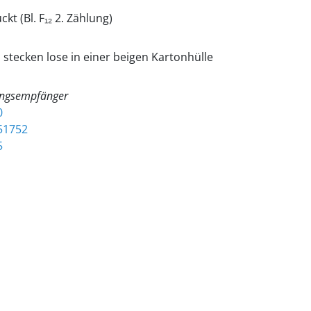
kt (Bl. F₁₂ 2. Zählung)
tecken lose in einer beigen Kartonhülle
ngsempfänger
0
51752
5