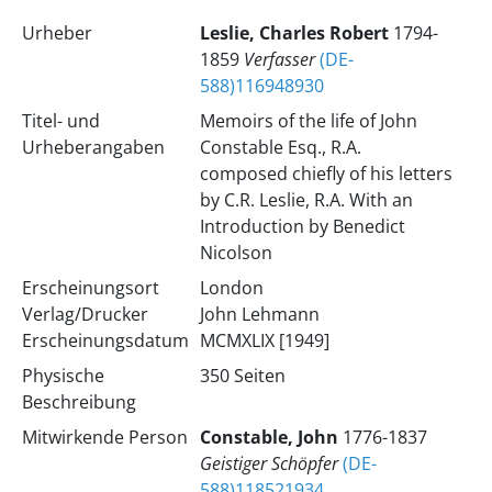
Urheber
Leslie, Charles Robert
1794-
1859
Verfasser
(DE-
588)116948930
Titel- und
Memoirs of the life of John
Urheberangaben
Constable Esq., R.A.
composed chiefly of his letters
by C.R. Leslie, R.A. With an
Introduction by Benedict
Nicolson
Erscheinungsort
London
Verlag/Drucker
John Lehmann
Erscheinungsdatum
MCMXLIX [1949]
Physische
350 Seiten
Beschreibung
Mitwirkende Person
Constable, John
1776-1837
Geistiger Schöpfer
(DE-
588)118521934