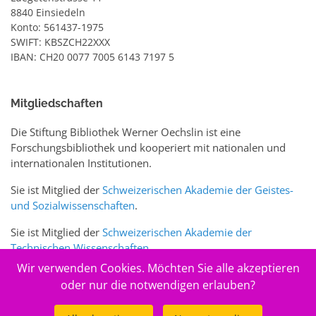
8840 Einsiedeln
Konto: 561437-1975
SWIFT: KBSZCH22XXX
IBAN: CH20 0077 7005 6143 7197 5
Mitgliedschaften
Die Stiftung Bibliothek Werner Oechslin ist eine
Forschungsbibliothek und kooperiert mit nationalen und
internationalen Institutionen.
Sie ist Mitglied der
Schweizerischen Akademie der Geistes-
und Sozialwissenschaften
.
Sie ist Mitglied der
Schweizerischen Akademie der
Technischen Wissenschaften
.
Wir verwenden Cookies. Möchten Sie alle akzeptieren
Sie ist zudem Mitglied des Schweizer Portals
www.sciences-
oder nur die notwendigen erlauben?
arts.ch