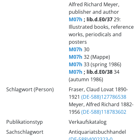
Alfred Richard Meyer,
publisher and author
M07h
; lib.d.E0/37
29:
Illustrated books, reference
works, periodicals and
posters
M07h
30
M07h
32 (Mappe)
M07h
33 (spring 1986)
M07h
; lib.d.E0/38
34
(autumn 1986)
Schlagwort (Person)
Fraser, Claud Lovat 1890-
1921
(DE-588)127786538
Meyer, Alfred Richard 1882-
1956
(DE-588)118783602
Publikationstyp
Verkaufskatalog
Sachschlagwort
Antiquariatsbuchhandel
(DE-588)4002323-0