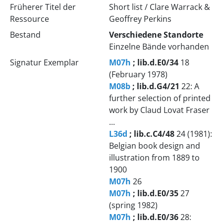
Früherer Titel der
Short list / Clare Warrack &
Ressource
Geoffrey Perkins
Bestand
Verschiedene Standorte
Einzelne Bände vorhanden
Signatur Exemplar
M07h
; lib.d.E0/34
18
(February 1978)
M08b
; lib.d.G4/21
22: A
further selection of printed
work by Claud Lovat Fraser
...
L36d
; lib.c.C4/48
24 (1981):
Belgian book design and
illustration from 1889 to
1900
M07h
26
M07h
; lib.d.E0/35
27
(spring 1982)
M07h
; lib.d.E0/36
28: