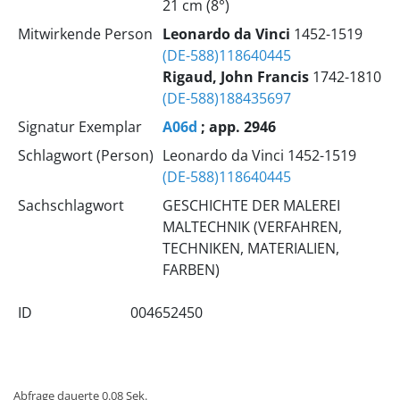
21 cm (8°)
Mitwirkende Person
Leonardo
da Vinci
1452-1519
(DE-588)118640445
Rigaud, John Francis
1742-1810
(DE-588)188435697
Signatur Exemplar
A06d
; app. 2946
Schlagwort (Person)
Leonardo da Vinci 1452-1519
(DE-588)118640445
Sachschlagwort
GESCHICHTE DER MALEREI
MALTECHNIK (VERFAHREN,
TECHNIKEN, MATERIALIEN,
FARBEN)
ID
004652450
Abfrage dauerte 0.08 Sek.