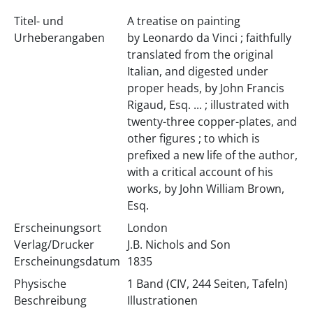
Titel- und
A treatise on painting
Urheberangaben
by Leonardo da Vinci ; faithfully
translated from the original
Italian, and digested under
proper heads, by John Francis
Rigaud, Esq. ... ; illustrated with
twenty-three copper-plates, and
other figures ; to which is
prefixed a new life of the author,
with a critical account of his
works, by John William Brown,
Esq.
Erscheinungsort
London
Verlag/Drucker
J.B. Nichols and Son
Erscheinungsdatum
1835
Physische
1 Band (CIV, 244 Seiten, Tafeln)
Beschreibung
Illustrationen