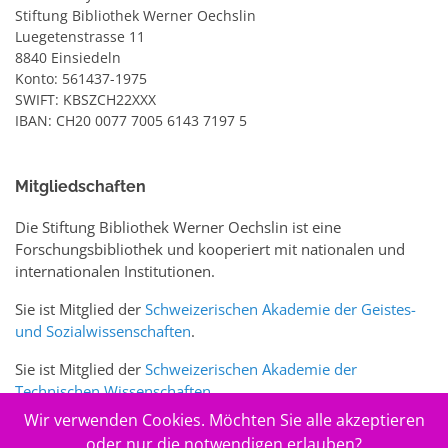
Stiftung Bibliothek Werner Oechslin
Luegetenstrasse 11
8840 Einsiedeln
Konto: 561437-1975
SWIFT: KBSZCH22XXX
IBAN: CH20 0077 7005 6143 7197 5
Mitgliedschaften
Die Stiftung Bibliothek Werner Oechslin ist eine
Forschungsbibliothek und kooperiert mit nationalen und
internationalen Institutionen.
Sie ist Mitglied der
Schweizerischen Akademie der Geistes-
und Sozialwissenschaften
.
Sie ist Mitglied der
Schweizerischen Akademie der
Technischen Wissenschaften
.
Wir verwenden Cookies. Möchten Sie alle akzeptieren
Sie ist zudem Mitglied des Schweizer Portals
www.sciences-
oder nur die notwendigen erlauben?