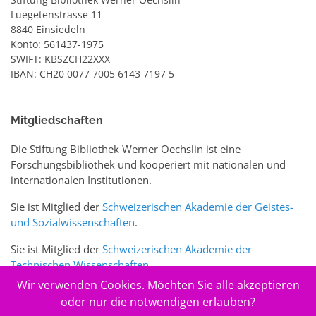
Luegetenstrasse 11
8840 Einsiedeln
Konto: 561437-1975
SWIFT: KBSZCH22XXX
IBAN: CH20 0077 7005 6143 7197 5
Mitgliedschaften
Die Stiftung Bibliothek Werner Oechslin ist eine
Forschungsbibliothek und kooperiert mit nationalen und
internationalen Institutionen.
Sie ist Mitglied der
Schweizerischen Akademie der Geistes-
und Sozialwissenschaften
.
Sie ist Mitglied der
Schweizerischen Akademie der
Technischen Wissenschaften
.
Wir verwenden Cookies. Möchten Sie alle akzeptieren
Sie ist zudem Mitglied des Schweizer Portals
www.sciences-
oder nur die notwendigen erlauben?
arts.ch