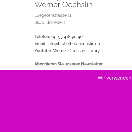
Werner Oechslin
Luegetenstrasse 11
8840 Einsiedeln
Telefon:
+41 55 418 90 40
Email:
info@bibliothek-oechslin.ch
Youtube:
Werner Oechslin Library
Abonnieren Sie unseren Newsletter
Wir verwenden 
© 2026
Stiftung Bibliothek Werner Oechslin
.