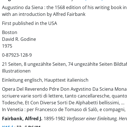
Augustino da Siena : the 1568 edition of his writing book in
with an introduction by Alfred Fairbank
First published in the USA
Boston
David R. Godine
1975
0-87923-128-9
21 Seiten, 8 ungezählte Seiten, 74 ungezählte Seiten Bildta
Illustrationen
Einleitung englisch, Haupttext italienisch
Opera Del Reverendo Pdre Don Avgvstino Da Sciena Monaco
scriuere varie sorti di lettere, tanto cancellaresche, quan
Todesche, Et Con Diverse Sorti De Alphabetti bellissimi, ...
In Venetia : per Francesco de Tomaso di Salò, e compagni, 
Fairbank, Alfred J.
1895-1982
Verfasser einer Einleitung, He