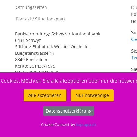
Öffnungszeiten
Di
Fo
Kontakt / Situationsplan
na
Si
Bankverbindung: Schwyzer Kantonalbank
Ge
6431 Schwyz
Stiftung Bibliothek Werner Oechslin
Si
Luegetenstrasse 11
Te
8840 Einsiedeln
Konto: 561437-1975
Si
SWIFT: KBSZCH22XXX
ww
IBAN: CH20 0077 7005 6143 7197 5
Cookies. Möchten Sie alle akzeptieren oder nur die notwen
Alle akzeptieren
Nur notwendige
Datenschutzerklärung
Cookie Consent by
top-app.ch