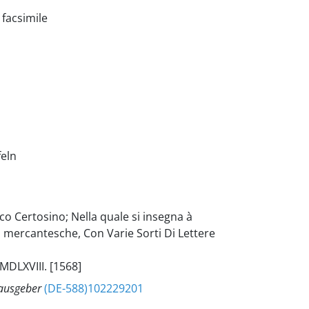
 facsimile
feln
 Certosino; Nella quale si insegna à
to mercantesche, Con Varie Sorti Di Lettere
MDLXVIII. [1568]
rausgeber
(DE-588)102229201