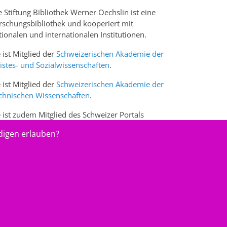
e Stiftung Bibliothek Werner Oechslin ist eine
rschungsbibliothek und kooperiert mit
tionalen und internationalen Institutionen.
e ist Mitglied der
Schweizerischen Akademie der
istes- und Sozialwissenschaften
.
e ist Mitglied der
Schweizerischen Akademie der
chnischen Wissenschaften
.
e ist zudem Mitglied des Schweizer Portals
w.sciences-arts.ch
digen erlauben?