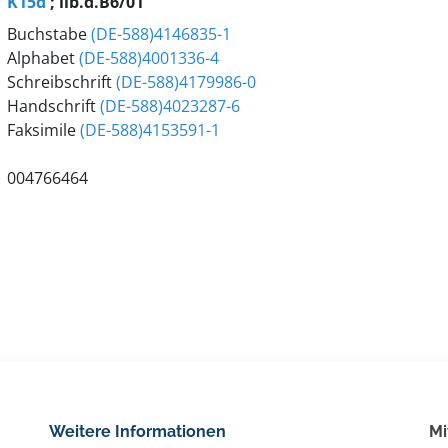
K15d
; lib.d.B6/01
Buchstabe
(DE-588)4146835-1
Alphabet
(DE-588)4001336-4
Schreibschrift
(DE-588)4179986-0
Handschrift
(DE-588)4023287-6
Faksimile
(DE-588)4153591-1
004766464
Weitere Informationen
Mi