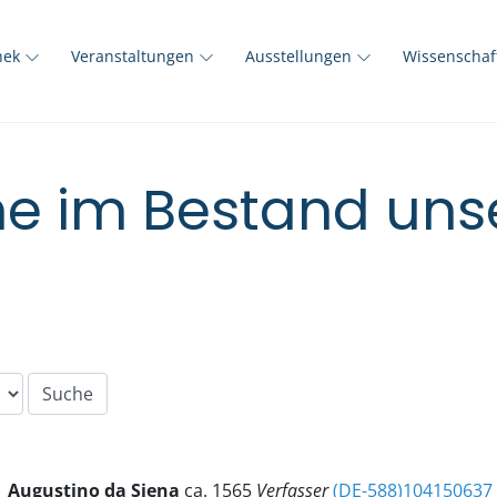
thek
Veranstaltungen
Ausstellungen
Wissenscha
e im Bestand unse
Augustino
da Siena
ca. 1565
Verfasser
(DE-588)104150637