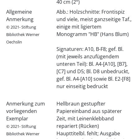
40 cm (2°)
Allgemeine
Abb.: Holzschnitte: Frontispiz
Anmerkung
und viele, meist ganzseitige Taf.,
einige mit ligiertem
© 2021- Stiftung
Monogramm "HB" (Hans Blum)
Bibliothek Werner
Oechslin
Signaturen: A10, B-F8; gef. Bl.
(mit jeweils anzufügendem
unteren Teil): Bl. A4-[A10], [B7],
[C7] und D5; Bl. D8 unbedruckt,
gef. Bl. A4-[A10] sowie Bl. E2-[F8]
nur einseitig bedruckt
Anmerkung zum
Hellbraun gestupfter
vorliegenden
Papiereinband aus späterer
Exemplar
Zeit, mit Leinenklebband
repariert (Rücken)
© 2021- Stiftung
Haupttitelbl. fehlt; Ausgabe
Bibliothek Werner