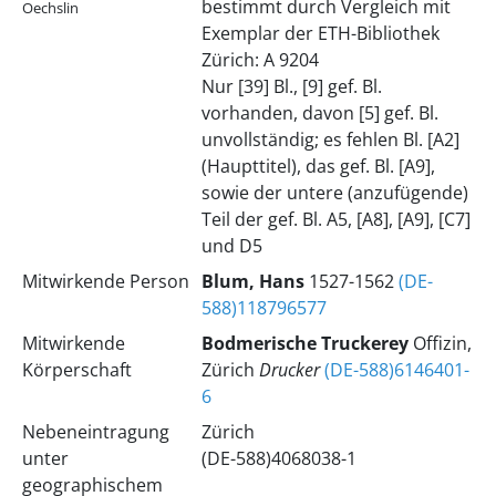
bestimmt durch Vergleich mit
Oechslin
Exemplar der ETH-Bibliothek
Zürich: A 9204
Nur [39] Bl., [9] gef. Bl.
vorhanden, davon [5] gef. Bl.
unvollständig; es fehlen Bl. [A2]
(Haupttitel), das gef. Bl. [A9],
sowie der untere (anzufügende)
Teil der gef. Bl. A5, [A8], [A9], [C7]
und D5
Mitwirkende Person
Blum, Hans
1527-1562
(DE-
588)118796577
Mitwirkende
Bodmerische Truckerey
Offizin,
Körperschaft
Zürich
Drucker
(DE-588)6146401-
6
Nebeneintragung
Zürich
unter
(DE-588)4068038-1
geographischem