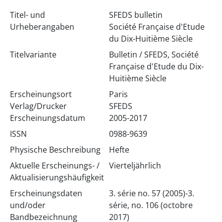
Titel- und
SFEDS bulletin
Urheberangaben
Société Française d'Etude
du Dix-Huitième Siècle
Titelvariante
Bulletin / SFEDS, Société
Française d'Etude du Dix-
Huitième Siècle
Erscheinungsort
Paris
Verlag/Drucker
SFEDS
Erscheinungsdatum
2005-2017
ISSN
0988-9639
Physische Beschreibung
Hefte
Aktuelle Erscheinungs- /
Vierteljährlich
Aktualisierungshäufigkeit
Erscheinungsdaten
3. série no. 57 (2005)-3.
und/oder
série, no. 106 (octobre
Bandbezeichnung
2017)