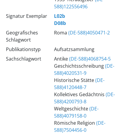
588)122556496
Signatur Exemplar
L02b
D08b
Geografisches
Roma
(DE-588)4050471-2
Schlagwort
Publikationstyp
Aufsatzsammlung
Sachschlagwort
Antike
(DE-588)4068754-5
Geschichtsschreibung
(DE-
588)4020531-9
Historische Stätte
(DE-
588)4120448-7
Kollektives Gedächtnis
(DE-
588)4200793-8
Weltgeschichte
(DE-
588)4079158-0
Römische Religion
(DE-
588)7504456-0