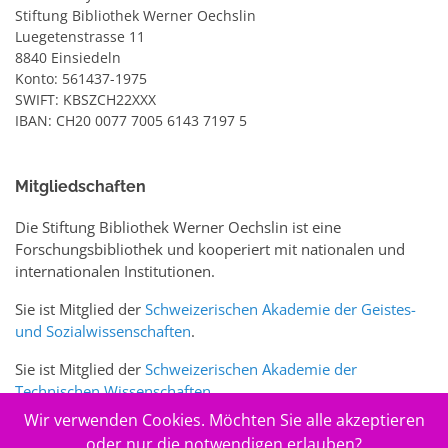
Stiftung Bibliothek Werner Oechslin
Luegetenstrasse 11
8840 Einsiedeln
Konto: 561437-1975
SWIFT: KBSZCH22XXX
IBAN: CH20 0077 7005 6143 7197 5
Mitgliedschaften
Die Stiftung Bibliothek Werner Oechslin ist eine
Forschungsbibliothek und kooperiert mit nationalen und
internationalen Institutionen.
Sie ist Mitglied der
Schweizerischen Akademie der Geistes-
und Sozialwissenschaften
.
Sie ist Mitglied der
Schweizerischen Akademie der
Technischen Wissenschaften
.
Wir verwenden Cookies. Möchten Sie alle akzeptieren
Sie ist zudem Mitglied des Schweizer Portals
www.sciences-
oder nur die notwendigen erlauben?