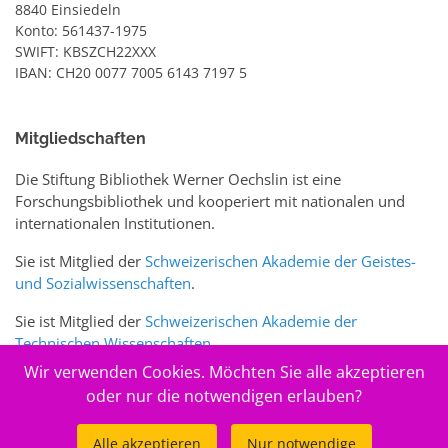
8840 Einsiedeln
Konto: 561437-1975
SWIFT: KBSZCH22XXX
IBAN: CH20 0077 7005 6143 7197 5
Mitgliedschaften
Die Stiftung Bibliothek Werner Oechslin ist eine
Forschungsbibliothek und kooperiert mit nationalen und
internationalen Institutionen.
Sie ist Mitglied der
Schweizerischen Akademie der Geistes-
und Sozialwissenschaften
.
Sie ist Mitglied der
Schweizerischen Akademie der
Technischen Wissenschaften
.
Wir verwenden Cookies. Möchten Sie alle akzeptieren
Sie ist zudem Mitglied des Schweizer Portals
www.sciences-
oder nur die notwendigen erlauben?
arts.ch
Alle akzeptieren
Nur notwendige