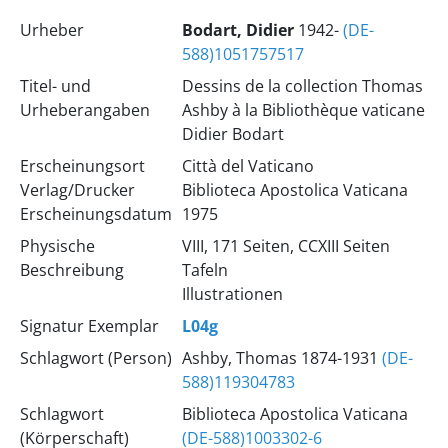
Urheber
Bodart, Didier
1942-
(DE-
588)1051757517
Titel- und
Dessins de la collection Thomas
Urheberangaben
Ashby à la Bibliothèque vaticane
Didier Bodart
Erscheinungsort
Città del Vaticano
Verlag/Drucker
Biblioteca Apostolica Vaticana
Erscheinungsdatum
1975
Physische
VIII, 171 Seiten, CCXIII Seiten
Beschreibung
Tafeln
Illustrationen
Signatur Exemplar
L04g
Schlagwort (Person)
Ashby, Thomas 1874-1931
(DE-
588)119304783
Schlagwort
Biblioteca Apostolica Vaticana
(Körperschaft)
(DE-588)1003302-6